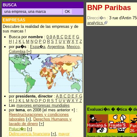
BUSCA
BNP Paribas
Direcci�n :
3 rue d'Antin 7
EMPRESAS
analytics
Descubre la realidad de las empresas y de
sus marcas !
Busca por
nombre
:
0-9
A
B
C
D
E
F
G
H
I
J
K
L
M
N
O
P
Q
R
S
T
U
V
W
X
Y
Z
por
pa�s
:
Espa�a
,
Argentina
,
Mexico
,
Colombia
[
+
]
por
presidente, director
:
A
B
C
D
E
F
G
H
I
J
K
L
M
N
O
P
Q
R
S
T
U
V
W
X
Y
Z
Las
mayores empresas mundiales
Evaluaci�n � �tica � de
por
tema
, en 2008 [el mes anterior +] :
Reestructuraciones y condiciones
laborales
[
+
],
Derechos Humanos y
lavado de dinero
[
+
]
Humano
6
Fraude
5
Pa
Poluci�n
[
+
]
26
Delincuencia financiera
[
+
],
mayor
[haga clic sobre las im�genes a