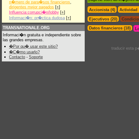
n�mero de para�sos financieros
,
dirigentes mejor pagados
[
+
]
Accionista (4)
Actividad
Influencia:corrupci�n/lobby
[
+
]
Informaci�n: pr�ctica dudosa
[
+
]
Ejecutivos (20)
Condicio
TRANSNATIONALE.ORG
Datos financieros (18)
L
Informaci�n gratuita e independiente sobre
las grandes empresas.
�Por qu� usar este sitio?
traducir esta 
�C�mo usarlo?
Contacto
-
Soporte