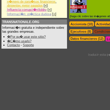
n�mero de para�sos financieros
,
dirigentes mejor pagados
[
+
]
Infocom
1
Influencia:corrupci�n/lobby
[
+
]
Informaci�n: pr�ctica dudosa
[
+
]
[haga clic sobre las im�genes a
TRANSNATIONALE.ORG
Accionista (10)
Activida
Informaci�n gratuita e independiente sobre
las grandes empresas.
Ejecutivos (8)
Condicion
�Por qu� usar este sitio?
Datos financieros (12)
L
�C�mo usarlo?
Contacto
-
Soporte
traducir esta 