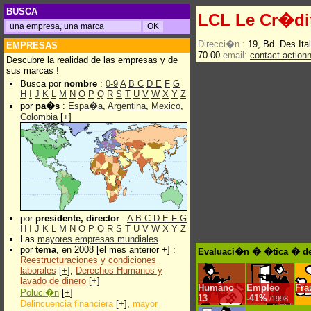
BUSCA
LCL Le Cr�di
Direcci�n :
19, Bd. Des Ita
EMPRESAS
70-00
email:
contact.actionn
Descubre la realidad de las empresas y de
sus marcas !
Busca por
nombre
:
0-9
A
B
C
D
E
F
G
H
I
J
K
L
M
N
O
P
Q
R
S
T
U
V
W
X
Y
Z
por
pa�s
:
Espa�a
,
Argentina
,
Mexico
,
Colombia
[
+
]
por
presidente, director
:
A
B
C
D
E
F
G
H
I
J
K
L
M
N
O
P
Q
R
S
T
U
V
W
X
Y
Z
Las
mayores empresas mundiales
por
tema
, en 2008 [el mes anterior +] :
Evaluaci�n � �tica � de
Reestructuraciones y condiciones
laborales
[
+
],
Derechos Humanos y
lavado de dinero
[
+
]
Humano
Empleo
Fra
Poluci�n
[
+
]
13
-
41%
/1998
Delincuencia financiera
[
+
],
mayor