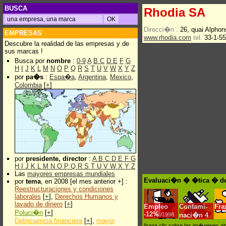
BUSCA
Rhodia SA
Direcci�n :
26, quai Alpho
EMPRESAS
www.rhodia.com
tel.
33-1-55
Descubre la realidad de las empresas y de
sus marcas !
Busca por
nombre
:
0-9
A
B
C
D
E
F
G
H
I
J
K
L
M
N
O
P
Q
R
S
T
U
V
W
X
Y
Z
por
pa�s
:
Espa�a
,
Argentina
,
Mexico
,
Colombia
[
+
]
por
presidente, director
:
A
B
C
D
E
F
G
H
I
J
K
L
M
N
O
P
Q
R
S
T
U
V
W
X
Y
Z
Las
mayores empresas mundiales
Evaluaci�n � �tica � de
por
tema
, en 2008 [el mes anterior +] :
Reestructuraciones y condiciones
laborales
[
+
],
Derechos Humanos y
lavado de dinero
[
+
]
Empleo
Contami-
Fra
Poluci�n
[
+
]
-
12%
/1998
naci�n
4
Delincuencia financiera
[
+
],
mayor
[haga clic sobre las im�genes a