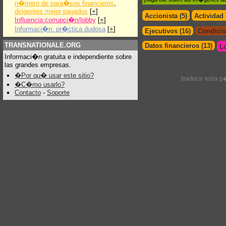
n�mero de para�sos financieros
,
dirigentes mejor pagados
[
+
]
Accionista (5)
Actividad
Influencia:corrupci�n/lobby
[
+
]
Informaci�n: pr�ctica dudosa
[
+
]
Ejecutivos (16)
Condicio
TRANSNATIONALE.ORG
Datos financieros (13)
L
Informaci�n gratuita e independiente sobre
las grandes empresas.
�Por qu� usar este sitio?
traducir esta 
�C�mo usarlo?
Contacto
-
Soporte