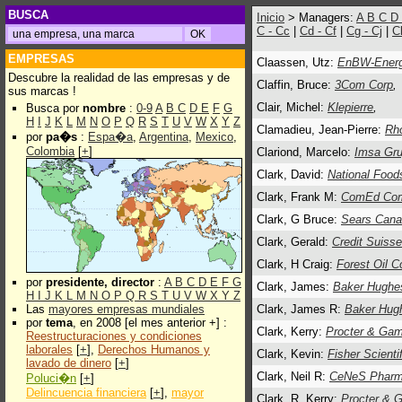
BUSCA
Inicio
> Managers:
A
B
C
D
C - Cc
|
Cd - Cf
|
Cg - Cj
|
C
EMPRESAS
Claassen, Utz:
EnBW-Energ
Descubre la realidad de las empresas y de
Claffin, Bruce:
3Com Corp
,
sus marcas !
Clair, Michel:
Klepierre
,
Busca por
nombre
:
0-9
A
B
C
D
E
F
G
H
I
J
K
L
M
N
O
P
Q
R
S
T
U
V
W
X
Y
Z
Clamadieu, Jean-Pierre:
Rh
por
pa�s
:
Espa�a
,
Argentina
,
Mexico
,
Colombia
[
+
]
Clariond, Marcelo:
Imsa Gr
Clark, David:
National Food
Clark, Frank M:
ComEd Com
Clark, G Bruce:
Sears Cana
Clark, Gerald:
Credit Suisse
Clark, H Craig:
Forest Oil C
por
presidente, director
:
A
B
C
D
E
F
G
Clark, James:
Baker Hughe
H
I
J
K
L
M
N
O
P
Q
R
S
T
U
V
W
X
Y
Z
Las
mayores empresas mundiales
Clark, James R:
Baker Hug
por
tema
, en 2008 [el mes anterior +] :
Clark, Kerry:
Procter & Gam
Reestructuraciones y condiciones
laborales
[
+
],
Derechos Humanos y
Clark, Kevin:
Fisher Scientif
lavado de dinero
[
+
]
Clark, Neil R:
CeNeS Pharma
Poluci�n
[
+
]
Delincuencia financiera
[
+
],
mayor
Clark, R. Kerry:
Procter & 