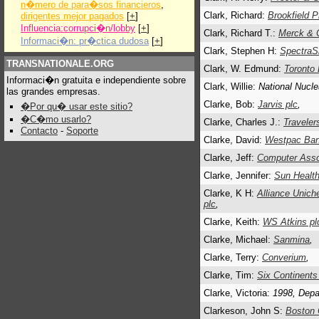
n�mero de para�sos financieros
,
Clark, Richard:
Brookfield P
dirigentes mejor pagados
[
+
]
Influencia:corrupci�n/lobby
[
+
]
Clark, Richard T.:
Merck & C
Informaci�n: pr�ctica dudosa
[
+
]
Clark, Stephen H:
SpectraSi
TRANSNATIONALE.ORG
Clark, W. Edmund:
Toronto
Informaci�n gratuita e independiente sobre
Clark, Willie:
National Nucle
las grandes empresas.
Clarke, Bob:
Jarvis plc
,
�Por qu� usar este sitio?
�C�mo usarlo?
Clarke, Charles J.:
Traveler
Contacto
-
Soporte
Clarke, David:
Westpac Ba
Clarke, Jeff:
Computer Assoc
Clarke, Jennifer:
Sun Health
Clarke, K H:
Alliance Unich
plc
,
Clarke, Keith:
WS Atkins pl
Clarke, Michael:
Sanmina
,
Clarke, Terry:
Converium
,
Clarke, Tim:
Six Continents
Clarke, Victoria:
1998, Depa
Clarkeson, John S:
Boston 