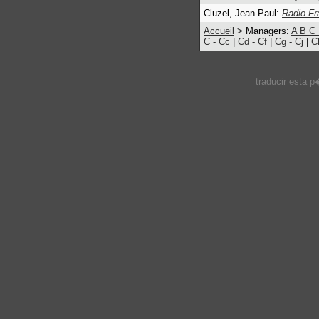
Cluzel, Jean-Paul:
Radio Fr
Accueil
> Managers:
A
B
C
C - Cc
|
Cd - Cf
|
Cg - Cj
|
C
traducir esta 