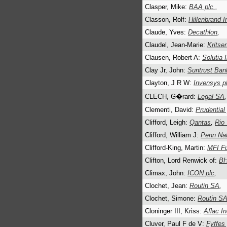
Clasper, Mike:
BAA plc.
,
Classon, Rolf:
Hillenbrand I
Claude, Yves:
Decathlon
,
Claudel, Jean-Marie:
Kritse
Clausen, Robert A:
Solutia 
Clay Jr, John:
Suntrust Ban
Clayton, J R W:
Invensys pl
CLECH, G�rard:
Legal SA
,
Clementi, David:
Prudential 
Clifford, Leigh:
Qantas
,
Rio
Clifford, William J:
Penn Nat
Clifford-King, Martin:
MFI Fu
Clifton, Lord Renwick of:
BH
Climax, John:
ICON plc
,
Clochet, Jean:
Routin SA
,
Clochet, Simone:
Routin S
Cloninger III, Kriss:
Aflac In
Cluver, Paul F de V:
Fyffes 