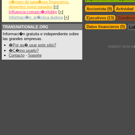
n�mero de para�sos financieros
,
dirigentes mejor pagados
[
+
]
Accionista (9)
Actividad
Influencia:corrupci�n/lobby
[
+
]
Informaci�n: pr�ctica dudosa
[
+
]
Ejecutivos (13)
Condicio
Datos financieros (5)
TRANSNATIONALE.ORG
Lo
Informaci�n gratuita e independiente sobre
las grandes empresas.
�Por qu� usar este sitio?
traducir esta 
�C�mo usarlo?
Contacto
-
Soporte