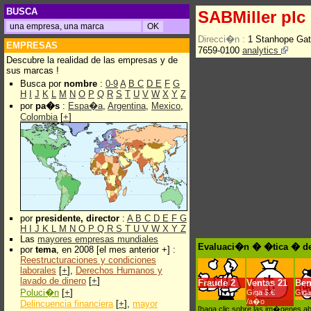
BUSCA
SABMiller plc
Direcci�n :
1 Stanhope Ga
EMPRESAS
7659-0100
analytics
Descubre la realidad de las empresas y de
sus marcas !
Busca por
nombre
:
0-9
A
B
C
D
E
F
G
H
I
J
K
L
M
N
O
P
Q
R
S
T
U
V
W
X
Y
Z
por
pa�s
:
Espa�a
,
Argentina
,
Mexico
,
Colombia
[
+
]
por
presidente, director
:
A
B
C
D
E
F
G
H
I
J
K
L
M
N
O
P
Q
R
S
T
U
V
W
X
Y
Z
Las
mayores empresas mundiales
Evaluaci�n � �tica � de
por
tema
, en 2008 [el mes anterior +] :
Reestructuraciones y condiciones
laborales
[
+
],
Derechos Humanos y
lavado de dinero
[
+
]
Fraude
2
Ventas
21
Ben
Poluci�n
[
+
]
Giga $.€
Giga
/a�o
Delincuencia financiera
[
+
],
mayor
[haga clic sobre las im�genes a