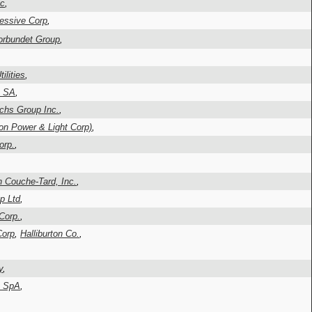
lc
,
essive Corp
,
orbundet Group
,
,
ilities
,
h SA
,
hs Group Inc.
,
on Power & Light Corp)
,
orp.
,
n Couche-Tard, Inc.
,
p Ltd
,
Corp.
,
Corp
,
Halliburton Co.
,
y
,
L SpA
,