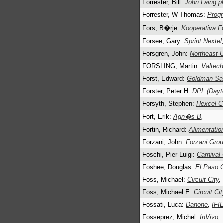
Forrester, Bill:
John Laing p
Forrester, W Thomas:
Progr
Fors, B�rje:
Kooperativa F
Forsee, Gary:
Sprint Nextel
Forsgren, John:
Northeast Ut
FORSLING, Martin:
Valtec
Forst, Edward:
Goldman Sac
Forster, Peter H:
DPL (Dayt
Forsyth, Stephen:
Hexcel C
Fort, Erik:
Agn�s B
,
Fortin, Richard:
Alimentatio
Forzani, John:
Forzani Grou
Foschi, Pier-Luigi:
Carnival 
Foshee, Douglas:
El Paso 
Foss, Michael:
Circuit City
,
Foss, Michael E:
Circuit Cit
Fossati, Luca:
Danone
,
IFI
Fosseprez, Michel:
InVivo
,