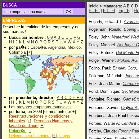
BUSCA
Inicio
> Managers:
A
B
C
D
F - Fc
|
Fd - Ff
|
Fg - Fj
|
Fk
EMPRESAS
Fogarty, Edward T:
Avon pro
Descubre la realidad de las empresas y de
Fogelman, Ronald:
Boeing 
sus marcas !
Foley, John:
Waterford Wed
Busca por
nombre
:
0-9
A
B
C
D
E
F
G
H
I
J
K
L
M
N
O
P
Q
R
S
T
U
V
W
X
Y
Z
Foley, Michael:
Aer Ingus G
por
pa�s
:
Espa�a
,
Argentina
,
Mexico
,
Colombia
[
+
]
Foley, Patrick:
Del Monte F
Folger, Werner:
Moksel AG
,
Folino, Paul:
Emulex Corp
,
Folkman, M Judah:
Johnso
Folz, Jean-Martin:
Carrefou
Fond, Dominique:
Sechilien
por
presidente, director
:
A
B
C
D
E
F
G
Fontaine, Richard:
GameSto
H
I
J
K
L
M
N
O
P
Q
R
S
T
U
V
W
X
Y
Z
Las
mayores empresas mundiales
Fontanet, Xavier:
Cr�dit Ag
por
tema
, en 2008 [el mes anterior +] :
Fontbona, Jean-Paul Luksi
Reestructuraciones y condiciones
laborales
[
+
],
Derechos Humanos y
Forbes, Walter A:
Cendant 
lavado de dinero
[
+
]
Poluci�n
[
+
]
Forchy, Claude:
Forchy Pat
Delincuencia financiera
[
+
],
mayor
Forchy, Yves:
Forchy Patis