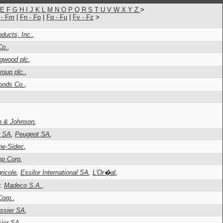
E
F
G
H
I
J
K
L
M
N
O
P
Q
R
S
T
U
V
W
X
Y
Z
>
 - Fm
|
Fn - Fp
|
Fq - Fu
|
Fv - Fz
>
ducts, Inc.
,
Co.
,
gwood plc
,
roup plc.
,
oods Co.
,
n & Johnson
,
r SA
,
Peugeot SA
,
ne-Sidec
,
p Corp
,
ricole
,
Essilor International SA
,
L'Or�al
,
c:
Madeco S.A.
,
Corp.
,
issier SA
,
sier SA
,