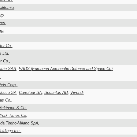
lifornia
,
rp
,
res
,
rp
,
tor Co.
,
e Ltd
,
r Co.
,
strie SAS
,
EADS (European Aeronautic Defence and Space Co)
,
,
tels Corp.
,
decco SA
,
Carrefour SA
,
Securitas AB
,
Vivendi
,
as Co.
,
ickinson & Co.
,
York Times Co
,
ada Torino-Milano SpA
,
oldings Inc.
,