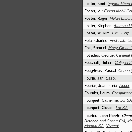
Foster, Kent:
Ingram Micro 
Foster, M.:
Exxon Mobil Cor
Foster, Roger:
Mylan Labora
Foster, Stephen:
Alumina L
Foster, W. Kim:
FMC Corp.
,
Fote, Charles:
First Data Co
Foti, Samuel:
Mony Group I
Fotiades, George:
Cardinal 
Foucault, Hubert:
Cofigeo 
Foug�res, Pascal:
Oeneo 
Fourie, Jan:
Sasol
,
Fourier, Jean-marie:
Accor
,
Fournier, Laura:
Compuware
Fourquet, Catherine:
Lor SA
Fourquet, Claude:
Lor SA
,
Fourtou, Jean-Ren�:
Chamb
Defence and Space Co)
,
Ma
Electric SA
,
Vivendi
,