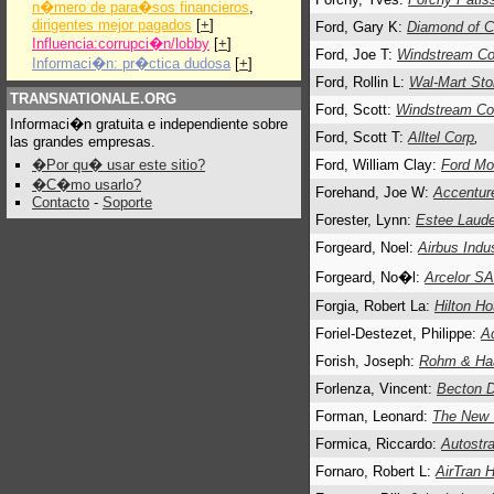
n�mero de para�sos financieros
,
dirigentes mejor pagados
[
+
]
Ford, Gary K:
Diamond of Ca
Influencia:corrupci�n/lobby
[
+
]
Ford, Joe T:
Windstream Co
Informaci�n: pr�ctica dudosa
[
+
]
Ford, Rollin L:
Wal-Mart Sto
TRANSNATIONALE.ORG
Ford, Scott:
Windstream Co
Informaci�n gratuita e independiente sobre
Ford, Scott T:
Alltel Corp
,
las grandes empresas.
�Por qu� usar este sitio?
Ford, William Clay:
Ford Mo
�C�mo usarlo?
Forehand, Joe W:
Accentur
Contacto
-
Soporte
Forester, Lynn:
Estee Laude
Forgeard, Noel:
Airbus Indu
Forgeard, No�l:
Arcelor SA
Forgia, Robert La:
Hilton Ho
Foriel-Destezet, Philippe:
A
Forish, Joseph:
Rohm & Ha
Forlenza, Vincent:
Becton D
Forman, Leonard:
The New 
Formica, Riccardo:
Autostr
Fornaro, Robert L:
AirTran H