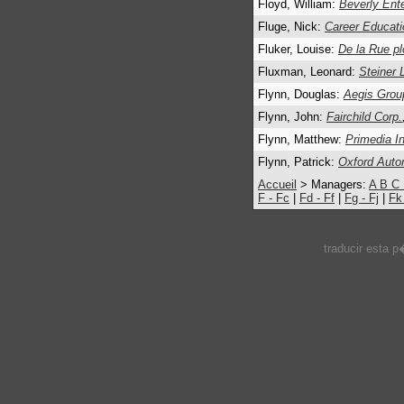
Floyd, William:
Beverly Ente
Fluge, Nick:
Career Educat
Fluker, Louise:
De la Rue pl
Fluxman, Leonard:
Steiner 
Flynn, Douglas:
Aegis Grou
Flynn, John:
Fairchild Corp.
Flynn, Matthew:
Primedia I
Flynn, Patrick:
Oxford Auto
Accueil
> Managers:
A
B
C
F - Fc
|
Fd - Ff
|
Fg - Fj
|
Fk
traducir esta 