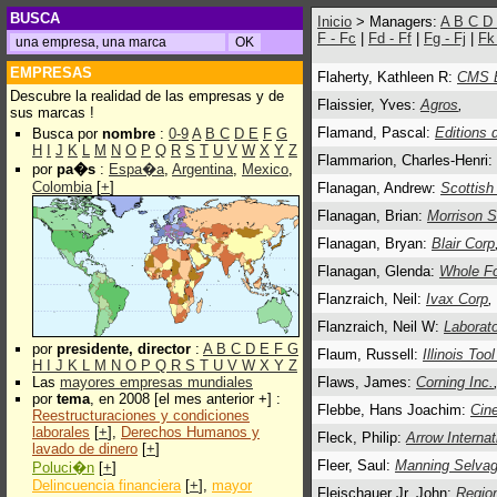
BUSCA
Inicio
> Managers:
A
B
C
D
F - Fc
|
Fd - Ff
|
Fg - Fj
|
Fk
EMPRESAS
Flaherty, Kathleen R:
CMS E
Descubre la realidad de las empresas y de
Flaissier, Yves:
Agros
,
sus marcas !
Flamand, Pascal:
Editions 
Busca por
nombre
:
0-9
A
B
C
D
E
F
G
H
I
J
K
L
M
N
O
P
Q
R
S
T
U
V
W
X
Y
Z
Flammarion, Charles-Henri:
por
pa�s
:
Espa�a
,
Argentina
,
Mexico
,
Colombia
[
+
]
Flanagan, Andrew:
Scottish
Flanagan, Brian:
Morrison S
Flanagan, Bryan:
Blair Corp
Flanagan, Glenda:
Whole Fo
Flanzraich, Neil:
Ivax Corp
,
Flanzraich, Neil W:
Laborato
por
presidente, director
:
A
B
C
D
E
F
G
Flaum, Russell:
Illinois Too
H
I
J
K
L
M
N
O
P
Q
R
S
T
U
V
W
X
Y
Z
Las
mayores empresas mundiales
Flaws, James:
Corning Inc.
por
tema
, en 2008 [el mes anterior +] :
Flebbe, Hans Joachim:
Cin
Reestructuraciones y condiciones
laborales
[
+
],
Derechos Humanos y
Fleck, Philip:
Arrow Internat
lavado de dinero
[
+
]
Fleer, Saul:
Manning Selvag
Poluci�n
[
+
]
Delincuencia financiera
[
+
],
mayor
Fleischauer Jr, John:
Region