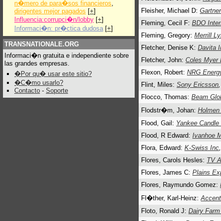
n�mero de para�sos financieros
,
Fleisher, Michael D:
Gartne
dirigentes mejor pagados
[
+
]
Influencia:corrupci�n/lobby
[
+
]
Fleming, Cecil F:
BDO Inter
Informaci�n: pr�ctica dudosa
[
+
]
Fleming, Gregory:
Merrill L
TRANSNATIONALE.ORG
Fletcher, Denise K:
Davita I
Informaci�n gratuita e independiente sobre
Fletcher, John:
Coles Myer 
las grandes empresas.
Flexon, Robert:
NRG Energy
�Por qu� usar este sitio?
�C�mo usarlo?
Flint, Miles:
Sony Ericsson
,
Contacto
-
Soporte
Flocco, Thomas:
Beam Glob
Flodstr�m, Johan:
Holmen
Flood, Gail:
Yankee Candle
Flood, R Edward:
Ivanhoe M
Flora, Edward:
K-Swiss Inc
,
Flores, Carols Hesles:
TV A
Flores, James C:
Plains Ex
Flores, Raymundo Gomez:
Fl�ther, Karl-Heinz:
Accent
Floto, Ronald J:
Dairy Farm 