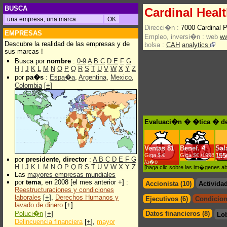
BUSCA
Cardinal Healt
Direcci�n :
7000 Cardinal 
EMPRESAS
Empleo, inversi�n :
web
ww
Descubre la realidad de las empresas y de
bolsa :
CAH
analytics
sus marcas !
Busca por
nombre
:
0-9
A
B
C
D
E
F
G
H
I
J
K
L
M
N
O
P
Q
R
S
T
U
V
W
X
Y
Z
por
pa�s
:
Espa�a
,
Argentina
,
Mexico
,
Colombia
[
+
]
Evaluaci�n � �tica � de 
Ventas
81
Benef.
4
Sal
Giga $.€
Giga $€ /1998
155
por
presidente, director
:
A
B
C
D
E
F
G
/a�o
H
I
J
K
L
M
N
O
P
Q
R
S
T
U
V
W
X
Y
Z
[haga clic sobre las im�genes a
Las
mayores empresas mundiales
por
tema
, en 2008 [el mes anterior +] :
Accionista (10)
Activida
Reestructuraciones y condiciones
laborales
[
+
],
Derechos Humanos y
Ejecutivos (6)
Condicion
lavado de dinero
[
+
]
Poluci�n
[
+
]
Datos financieros (8)
Lo
Delincuencia financiera
[
+
],
mayor