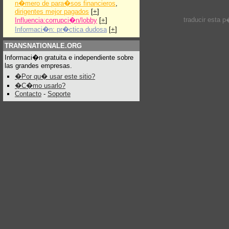
n�mero de para�sos financieros
,
dirigentes mejor pagados
[
+
]
traducir esta 
Influencia:corrupci�n/lobby
[
+
]
Informaci�n: pr�ctica dudosa
[
+
]
TRANSNATIONALE.ORG
Informaci�n gratuita e independiente sobre
las grandes empresas.
�Por qu� usar este sitio?
�C�mo usarlo?
Contacto
-
Soporte