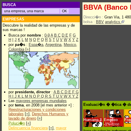
BUSCA
BBVA (Banco B
Direcci�n :
Gran Via, 1 48
EMPRESAS
bolsa :
BBV
analytics
Descubre la realidad de las empresas y de
sus marcas !
Busca por
nombre
:
0-9
A
B
C
D
E
F
G
H
I
J
K
L
M
N
O
P
Q
R
S
T
U
V
W
X
Y
Z
por
pa�s
:
Espa�a
,
Argentina
,
Mexico
,
Colombia
[
+
]
por
presidente, director
:
A
B
C
D
E
F
G
H
I
J
K
L
M
N
O
P
Q
R
S
T
U
V
W
X
Y
Z
Las
mayores empresas mundiales
Evaluaci�n � �tica � de 
por
tema
, en 2008 [el mes anterior +] :
Reestructuraciones y condiciones
laborales
[
+
],
Derechos Humanos y
lavado de dinero
[
+
]
Humano
2
Empleo
Fra
Poluci�n
[
+
]
-
1%
/1998
Delincuencia financiera
[
+
],
mayor
[haga clic sobre las im�genes a