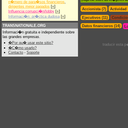
n�mero de para�sos financieros
,
dirigentes mejor pagados
[
+
]
Accionista (7)
Actividad
Influencia:corrupci�n/lobby
[
+
]
Informaci�n: pr�ctica dudosa
[
+
]
Ejecutivos (11)
Condicion
TRANSNATIONALE.ORG
Datos financieros (14)
L
Informaci�n gratuita e independiente sobre
las grandes empresas.
�Por qu� usar este sitio?
traducir esta 
�C�mo usarlo?
Contacto
-
Soporte