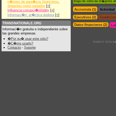
[haga clic sobre las im�genes a
n�mero de para�sos financieros
,
dirigentes mejor pagados
[
+
]
Accionista (1)
Actividad
Influencia:corrupci�n/lobby
[
+
]
Informaci�n: pr�ctica dudosa
[
+
]
Ejecutivos (2)
Condicion
TRANSNATIONALE.ORG
Datos financieros (2)
Lo
Informaci�n gratuita e independiente sobre
las grandes empresas.
�Por qu� usar este sitio?
traducir esta 
�C�mo usarlo?
Contacto
-
Soporte