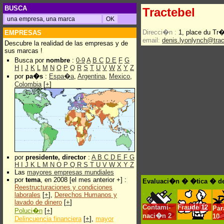
BUSCA
Tractebel
Direcci�n :
1, place du Tr
EMPRESAS
email:
denis.lyonlynch@tra
Descubre la realidad de las empresas y de
sus marcas !
Busca por
nombre
:
0-9
A
B
C
D
E
F
G
H
I
J
K
L
M
N
O
P
Q
R
S
T
U
V
W
X
Y
Z
por
pa�s
:
Espa�a
,
Argentina
,
Mexico
,
Colombia
[
+
]
por
presidente, director
:
A
B
C
D
E
F
G
H
I
J
K
L
M
N
O
P
Q
R
S
T
U
V
W
X
Y
Z
Las
mayores empresas mundiales
por
tema
, en 2008 [el mes anterior +] :
Evaluaci�n � �tica � de
Reestructuraciones y condiciones
laborales
[
+
],
Derechos Humanos y
lavado de dinero
[
+
]
Contami-
Fraude
12
Pa
Poluci�n
[
+
]
naci�n
2
10
Delincuencia financiera
[
+
],
mayor