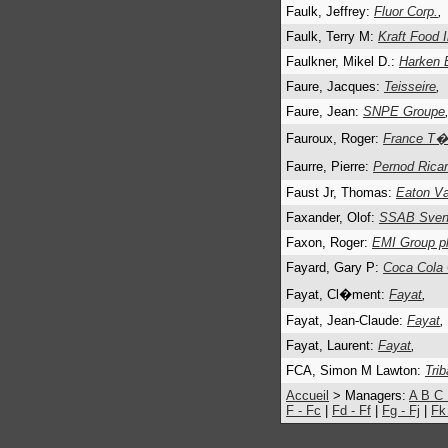
Faulk, Jeffrey:
Fluor Corp.
,
Faulk, Terry M:
Kraft Food 
Faulkner, Mikel D.:
Harken 
Faure, Jacques:
Teisseire
,
Faure, Jean:
SNPE Groupe
Fauroux, Roger:
France T
Faurre, Pierre:
Pernod Rica
Faust Jr, Thomas:
Eaton V
Faxander, Olof:
SSAB Svens
Faxon, Roger:
EMI Group p
Fayard, Gary P:
Coca Cola 
Fayat, Cl�ment:
Fayat
,
Fayat, Jean-Claude:
Fayat
,
Fayat, Laurent:
Fayat
,
FCA, Simon M Lawton:
Trib
Accueil
> Managers:
A
B
C
F - Fc
|
Fd - Ff
|
Fg - Fj
|
Fk