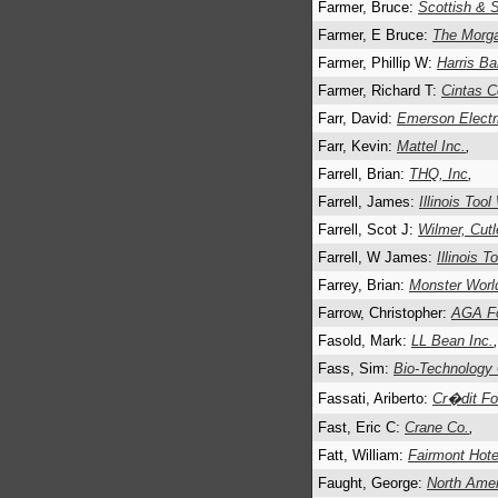
Farmer, Bruce:
Scottish & 
Farmer, E Bruce:
The Morga
Farmer, Phillip W:
Harris B
Farmer, Richard T:
Cintas C
Farr, David:
Emerson Electr
Farr, Kevin:
Mattel Inc.
,
Farrell, Brian:
THQ, Inc
,
Farrell, James:
Illinois Too
Farrell, Scot J:
Wilmer, Cutl
Farrell, W James:
Illinois 
Farrey, Brian:
Monster Worl
Farrow, Christopher:
AGA Fo
Fasold, Mark:
LL Bean Inc.
,
Fass, Sim:
Bio-Technology 
Fassati, Ariberto:
Cr�dit Fo
Fast, Eric C:
Crane Co.
,
Fatt, William:
Fairmont Hote
Faught, George:
North Amer