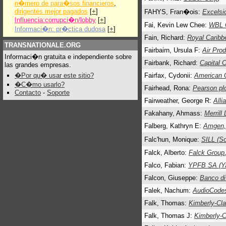
n�mero de para�sos financieros
,
dirigentes mejor pagados
[
+
]
FAHYS, Fran�ois:
Excelsi
Influencia:corrupci�n/lobby
[
+
]
Fai, Kevin Lew Chee:
WBL 
Informaci�n: pr�ctica dudosa
[
+
]
Fain, Richard:
Royal Caribb
TRANSNATIONALE.ORG
Fairbairn, Ursula F:
Air Pro
Informaci�n gratuita e independiente sobre
Fairbank, Richard:
Capital 
las grandes empresas.
�Por qu� usar este sitio?
Fairfax, Cydonii:
American C
�C�mo usarlo?
Fairhead, Rona:
Pearson pl
Contacto
-
Soporte
Fairweather, George R:
Alli
Fakahany, Ahmass:
Merrill
Falberg, Kathryn E:
Amgen,
Falc'hun, Monique:
SILL (S
Falck, Alberto:
Falck Group
Falco, Fabian:
YPFB SA (Yac
Falcon, Giuseppe:
Banco di
Falek, Nachum:
AudioCodes
Falk, Thomas:
Kimberly-Cla
Falk, Thomas J:
Kimberly-C