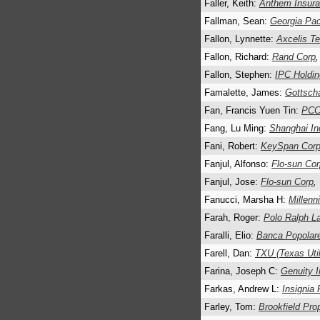
Faller, Keith:
Anthem Insura
Fallman, Sean:
Georgia Pac
Fallon, Lynnette:
Axcelis Te
Fallon, Richard:
Rand Corp
,
Fallon, Stephen:
IPC Holdin
Famalette, James:
Gottsch
Fan, Francis Yuen Tin:
PCCW
Fang, Lu Ming:
Shanghai Ind
Fani, Robert:
KeySpan Cor
Fanjul, Alfonso:
Flo-sun Cor
Fanjul, Jose:
Flo-sun Corp
,
Fanucci, Marsha H:
Millenn
Farah, Roger:
Polo Ralph L
Faralli, Elio:
Banca Popolare 
Farell, Dan:
TXU (Texas Util
Farina, Joseph C:
Genuity I
Farkas, Andrew L:
Insignia 
Farley, Tom:
Brookfield Pro