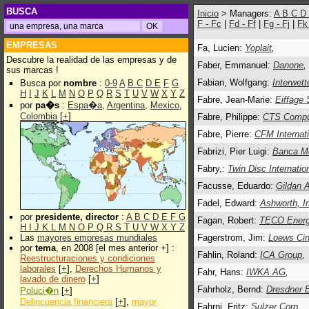
BUSCA
Inicio
> Managers:
A
B
C
D
F - Fc
|
Fd - Ff
|
Fg - Fj
|
Fk
EMPRESAS
Fa, Lucien:
Yoplait
,
Descubre la realidad de las empresas y de
Faber, Emmanuel:
Danone
,
sus marcas !
Fabian, Wolfgang:
Interwet
Busca por
nombre
:
0-9
A
B
C
D
E
F
G
H
I
J
K
L
M
N
O
P
Q
R
S
T
U
V
W
X
Y
Z
Fabre, Jean-Marie:
Eiffage
por
pa�s
:
Espa�a
,
Argentina
,
Mexico
,
Colombia
[
+
]
Fabre, Philippe:
CTS Compu
Fabre, Pierre:
CFM Internati
Fabrizi, Pier Luigi:
Banca Mo
Fabry,:
Twin Disc Internatio
Facusse, Eduardo:
Gildan A
Fadel, Edward:
Ashworth, I
por
presidente, director
:
A
B
C
D
E
F
G
Fagan, Robert:
TECO Energ
H
I
J
K
L
M
N
O
P
Q
R
S
T
U
V
W
X
Y
Z
Las
mayores empresas mundiales
Fagerstrom, Jim:
Loews Cin
por
tema
, en 2008 [el mes anterior +] :
Fahlin, Roland:
ICA Group
,
Reestructuraciones y condiciones
laborales
[
+
],
Derechos Humanos y
Fahr, Hans:
IWKA AG
,
lavado de dinero
[
+
]
Fahrholz, Bernd:
Dresdner 
Poluci�n
[
+
]
Delincuencia financiera
[
+
],
mayor
Fahrni, Fritz:
Sulzer Corp
,