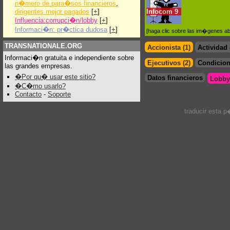
n�mero de para�sos financieros
,
dirigentes mejor pagados
[
+
]
Infocom
9
Influencia:corrupci�n/lobby
[
+
]
Informaci�n: pr�ctica dudosa
[
+
]
[haga clic sobre las im�genes a
TRANSNATIONALE.ORG
Accionista (1)
Actividad
Informaci�n gratuita e independiente sobre
Ejecutivos (2)
Condicion
las grandes empresas.
�Por qu� usar este sitio?
Datos financieros
Lobby
�C�mo usarlo?
Contacto
-
Soporte
traducir esta 