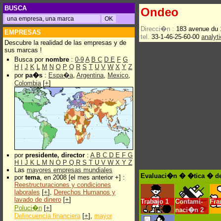
BUSCA
Ondeo
Direcci�n :
183 avenue du 
EMPRESAS
tel.
33-1-46-25-60-00
analyt
Descubre la realidad de las empresas y de
sus marcas !
Busca por
nombre
:
0-9
A
B
C
D
E
F
G
H
I
J
K
L
M
N
O
P
Q
R
S
T
U
V
W
X
Y
Z
por
pa�s
:
Espa�a
,
Argentina
,
Mexico
,
Colombia
[
+
]
por
presidente, director
:
A
B
C
D
E
F
G
H
I
J
K
L
M
N
O
P
Q
R
S
T
U
V
W
X
Y
Z
Las
mayores empresas mundiales
Evaluaci�n � �tica � d
por
tema
, en 2008 [el mes anterior +] :
Reestructuraciones y condiciones
laborales
[
+
],
Derechos Humanos y
lavado de dinero
[
+
]
Trabajo
1
Contami-
Fra
Poluci�n
[
+
]
naci�n
2
Delincuencia financiera
[
+
],
mayor