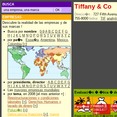
BUSCA
Tiffany & Co
Direcci�n :
727 Fifth Aven
EMPRESAS
755-8000
bolsa :
TIF
analyt
Descubre la realidad de las empresas y de
sus marcas !
Busca por
nombre
:
0-9
A
B
C
D
E
F
G
H
I
J
K
L
M
N
O
P
Q
R
S
T
U
V
W
X
Y
Z
por
pa�s
:
Espa�a
,
Argentina
,
Mexico
,
Colombia
[
+
]
por
presidente, director
:
A
B
C
D
E
F
G
H
I
J
K
L
M
N
O
P
Q
R
S
T
U
V
W
X
Y
Z
Las
mayores empresas mundiales
Evaluaci�n � �tica � de
por
tema
, en 2008 [el mes anterior +] :
Reestructuraciones y condiciones
laborales
[
+
],
Derechos Humanos y
lavado de dinero
[
+
]
Ventas
3
Ben
Para�so
7
Giga $.€
Giga
Poluci�n
[
+
]
/a�o
Delincuencia financiera
[
+
],
mayor
[haga clic sobre las im�genes a