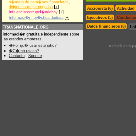
n�mero de para�sos financieros
,
dirigentes mejor pagados
[
+
]
Accionista (6)
Actividad
Influencia:corrupci�n/lobby
[
+
]
Informaci�n: pr�ctica dudosa
[
+
]
Ejecutivos (5)
Condicion
Datos financieros (8)
Lo
TRANSNATIONALE.ORG
Informaci�n gratuita e independiente sobre
las grandes empresas.
�Por qu� usar este sitio?
traducir esta 
�C�mo usarlo?
Contacto
-
Soporte