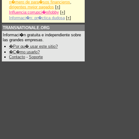
n�mero de para�sos financieros
,
dirigentes mejor pagados
[
+
]
Influencia:corrupci�n/lobby
[
+
]
Informaci�n: pr�ctica dudosa
[
+
]
TRANSNATIONALE.ORG
Informaci�n gratuita e independiente sobre
las grandes empresas.
�Por qu� usar este sitio?
�C�mo usarlo?
Contacto
-
Soporte