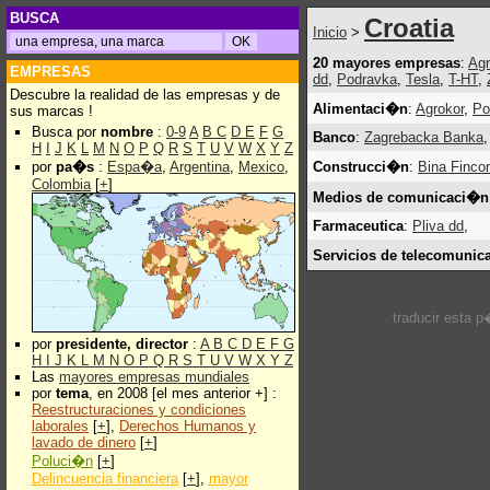
BUSCA
Croatia
Inicio
>
20 mayores empresas
:
Agr
EMPRESAS
dd
,
Podravka
,
Tesla
,
T-HT
,
Descubre la realidad de las empresas y de
Alimentaci�n
:
Agrokor
,
Po
sus marcas !
Busca por
nombre
:
0-9
A
B
C
D
E
F
G
Banco
:
Zagrebacka Banka
,
H
I
J
K
L
M
N
O
P
Q
R
S
T
U
V
W
X
Y
Z
por
pa�s
:
Espa�a
,
Argentina
,
Mexico
,
Construcci�n
:
Bina Finc
Colombia
[
+
]
Medios de comunicaci�n
Farmaceutica
:
Pliva dd
,
Servicios de telecomuni
traducir esta 
por
presidente, director
:
A
B
C
D
E
F
G
H
I
J
K
L
M
N
O
P
Q
R
S
T
U
V
W
X
Y
Z
Las
mayores empresas mundiales
por
tema
, en 2008 [el mes anterior +] :
Reestructuraciones y condiciones
laborales
[
+
],
Derechos Humanos y
lavado de dinero
[
+
]
Poluci�n
[
+
]
Delincuencia financiera
[
+
],
mayor