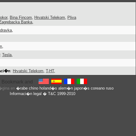
okor
,
Bina Fincom
,
Hrvatski Telekom
,
Pliva
Zagrebacka Banka
,
dravka
,
om
,
:
Tesla
,
caci�n
:
Hrvatski Telekom
,
T-HT
,
p�gina en
�rabe
chino
holand�s
alem�n
japon�s
coreano
ruso
Informaci�n legal
� T&C 1999-2010