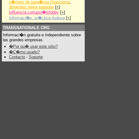
n�mero de para�sos financieros
,
dirigentes mejor pagados
[
+
]
Influencia:corrupci�n/lobby
[
+
]
Informaci�n: pr�ctica dudosa
[
+
]
TRANSNATIONALE.ORG
Informaci�n gratuita e independiente sobre
las grandes empresas.
�Por qu� usar este sitio?
�C�mo usarlo?
Contacto
-
Soporte