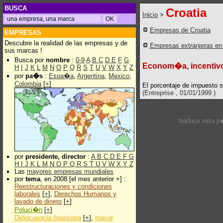
BUSCA
Croatia
Inicio
>
Empresas de Croatia
EMPRESAS
Descubre la realidad de las empresas y de
Empresas extranjeras en
sus marcas !
Busca por
nombre
:
0-9
A
B
C
D
E
F
G
Econom�a, incentivos
H
I
J
K
L
M
N
O
P
Q
R
S
T
U
V
W
X
Y
Z
por
pa�s
:
Espa�a
,
Argentina
,
Mexico
,
Colombia
[
+
]
El porcentaje de impuesto s
(Entreprise , 01/01/1999 )
traducir esta 
por
presidente, director
:
A
B
C
D
E
F
G
H
I
J
K
L
M
N
O
P
Q
R
S
T
U
V
W
X
Y
Z
Las
mayores empresas mundiales
por
tema
, en 2008 [el mes anterior +] :
Reestructuraciones y condiciones
laborales
[
+
],
Derechos Humanos y
lavado de dinero
[
+
]
Poluci�n
[
+
]
Delincuencia financiera
[
+
],
mayor