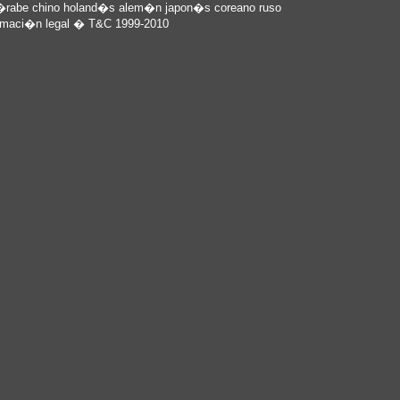
�rabe
chino
holand�s
alem�n
japon�s
coreano
ruso
rmaci�n legal
� T&C 1999-2010