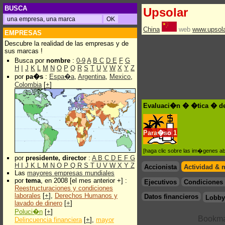
BUSCA
Upsolar
China
web
www.upsol
EMPRESAS
Descubre la realidad de las empresas y de
sus marcas !
Busca por
nombre
:
0-9
A
B
C
D
E
F
G
H
I
J
K
L
M
N
O
P
Q
R
S
T
U
V
W
X
Y
Z
por
pa�s
:
Espa�a
,
Argentina
,
Mexico
,
Colombia
[
+
]
Evaluaci�n � �tica � de
Para�so
1
[haga clic sobre las im�genes a
por
presidente, director
:
A
B
C
D
E
F
G
H
I
J
K
L
M
N
O
P
Q
R
S
T
U
V
W
X
Y
Z
Accionista
Actividad & 
Las
mayores empresas mundiales
por
tema
, en 2008 [el mes anterior +] :
Ejecutivos
Condiciones 
Reestructuraciones y condiciones
laborales
[
+
],
Derechos Humanos y
Datos financieros
Lobby
lavado de dinero
[
+
]
Poluci�n
[
+
]
Delincuencia financiera
[
+
],
mayor