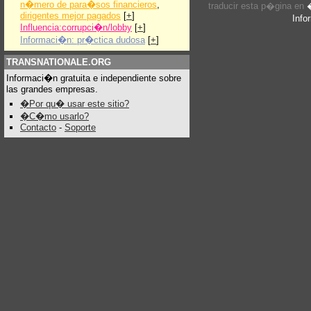
n�mero de para�sos financieros
,
traducir esta p�gina en
dirigentes mejor pagados
[
+
]
Info
Influencia:corrupci�n/lobby
[
+
]
Informaci�n: pr�ctica dudosa
[
+
]
TRANSNATIONALE.ORG
Informaci�n gratuita e independiente sobre
las grandes empresas.
�Por qu� usar este sitio?
�C�mo usarlo?
Contacto
-
Soporte