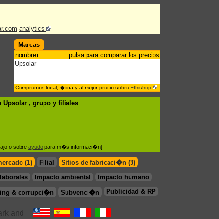
ar.com
analytics
Marcas
nombre
pulsa para comparar los precios
Upsolar
Compremos local, �tica y al mejor precio sobre
Ethishop
 Upsolar , grupo
y filiales
bajo o sobre
ayudo
para m�s informaci�n]
mercado (1)
Filial
Sitios de fabricaci�n (3)
laborales
Impacto ambiental
Impacto humano
Publicidad & RP
ing & corrupci�n
Subvenci�n