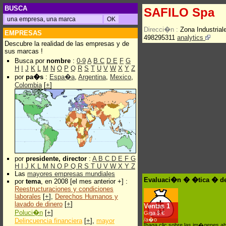
BUSCA
SAFILO Spa
Direcci�n :
Zona Industrial
EMPRESAS
498295311
analytics
Descubre la realidad de las empresas y de
sus marcas !
Busca por
nombre
:
0-9
A
B
C
D
E
F
G
H
I
J
K
L
M
N
O
P
Q
R
S
T
U
V
W
X
Y
Z
por
pa�s
:
Espa�a
,
Argentina
,
Mexico
,
Colombia
[
+
]
por
presidente, director
:
A
B
C
D
E
F
G
H
I
J
K
L
M
N
O
P
Q
R
S
T
U
V
W
X
Y
Z
Las
mayores empresas mundiales
Evaluaci�n � �tica � d
por
tema
, en 2008 [el mes anterior +] :
Reestructuraciones y condiciones
laborales
[
+
],
Derechos Humanos y
lavado de dinero
[
+
]
Ventas
1
Poluci�n
[
+
]
Giga $.€
/a�o
Delincuencia financiera
[
+
],
mayor
[haga clic sobre las im�genes a