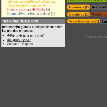
n�mero de para�sos financieros
,
dirigentes mejor pagados
[
+
]
Accionista (2)
Actividad
Influencia:corrupci�n/lobby
[
+
]
Informaci�n: pr�ctica dudosa
[
+
]
Ejecutivos (1)
Condicion
TRANSNATIONALE.ORG
Datos financieros (1)
Lo
Informaci�n gratuita e independiente sobre
las grandes empresas.
�Por qu� usar este sitio?
traducir esta 
�C�mo usarlo?
Contacto
-
Soporte