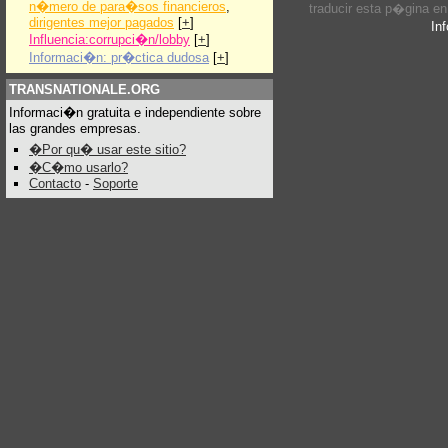
n�mero de para�sos financieros
,
traducir esta p�gina e
dirigentes mejor pagados
[
+
]
In
Influencia:corrupci�n/lobby
[
+
]
Informaci�n: pr�ctica dudosa
[
+
]
TRANSNATIONALE.ORG
Informaci�n gratuita e independiente sobre
las grandes empresas.
�Por qu� usar este sitio?
�C�mo usarlo?
Contacto
-
Soporte