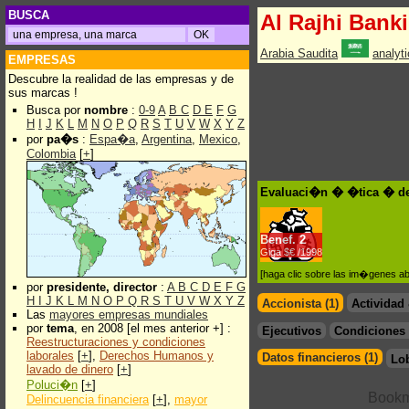
BUSCA
Al Rajhi Bank
Arabia Saudita
analyt
EMPRESAS
Descubre la realidad de las empresas y de
sus marcas !
Busca por
nombre
:
0-9
A
B
C
D
E
F
G
H
I
J
K
L
M
N
O
P
Q
R
S
T
U
V
W
X
Y
Z
por
pa�s
:
Espa�a
,
Argentina
,
Mexico
,
Colombia
[
+
]
Evaluaci�n � �tica � de 
Benef.
2
Giga $€ /1998
[haga clic sobre las im�genes a
por
presidente, director
:
A
B
C
D
E
F
G
H
I
J
K
L
M
N
O
P
Q
R
S
T
U
V
W
X
Y
Z
Accionista (1)
Actividad
Las
mayores empresas mundiales
por
tema
, en 2008 [el mes anterior +] :
Ejecutivos
Condiciones 
Reestructuraciones y condiciones
laborales
[
+
],
Derechos Humanos y
Datos financieros (1)
Lo
lavado de dinero
[
+
]
Poluci�n
[
+
]
Delincuencia financiera
[
+
],
mayor