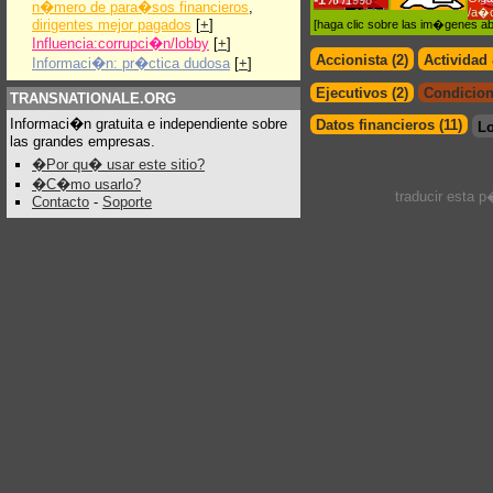
/1998
n�mero de para�sos financieros
,
/a�
dirigentes mejor pagados
[
+
]
[haga clic sobre las im�genes a
Influencia:corrupci�n/lobby
[
+
]
Accionista (2)
Actividad
Informaci�n: pr�ctica dudosa
[
+
]
Ejecutivos (2)
Condicion
TRANSNATIONALE.ORG
Informaci�n gratuita e independiente sobre
Datos financieros (11)
L
las grandes empresas.
�Por qu� usar este sitio?
�C�mo usarlo?
traducir esta 
Contacto
-
Soporte