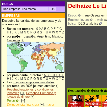
BUSCA
Delhaize Le L
Direcci�n :
rue Osseghem 5
EMPRESAS
Empleo, inversi�n :
web
ww
Descubre la realidad de las empresas y de
bolsa :
DEG
analytics
sus marcas !
Busca por
nombre
:
0-9
A
B
C
D
E
F
G
H
I
J
K
L
M
N
O
P
Q
R
S
T
U
V
W
X
Y
Z
por
pa�s
:
Espa�a
,
Argentina
,
Mexico
,
Colombia
[
+
]
por
presidente, director
:
A
B
C
D
E
F
G
H
I
J
K
L
M
N
O
P
Q
R
S
T
U
V
W
X
Y
Z
Las
mayores empresas mundiales
por
tema
, en 2008 [el mes anterior +] :
Reestructuraciones y condiciones
Evaluaci�n � �tica � de
laborales
[
+
],
Derechos Humanos y
lavado de dinero
[
+
]
Poluci�n
[
+
]
Empleo
Ven
Para�so
1
Delincuencia financiera
[
+
],
mayor
-
1%
Giga