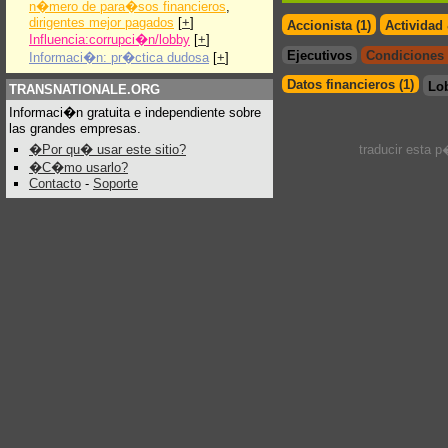
n�mero de para�sos financieros
,
dirigentes mejor pagados
[
+
]
Accionista (1)
Actividad
Influencia:corrupci�n/lobby
[
+
]
Ejecutivos
Condiciones 
Informaci�n: pr�ctica dudosa
[
+
]
Datos financieros (1)
Lo
TRANSNATIONALE.ORG
Informaci�n gratuita e independiente sobre
las grandes empresas.
�Por qu� usar este sitio?
traducir esta 
�C�mo usarlo?
Contacto
-
Soporte