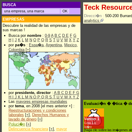
BUSCA
Teck Resource
Direcci�n :
500-200 Burrar
EMPRESAS
analytics
Descubre la realidad de las empresas y de
sus marcas !
Busca por
nombre
:
0-9
A
B
C
D
E
F
G
H
I
J
K
L
M
N
O
P
Q
R
S
T
U
V
W
X
Y
Z
por
pa�s
:
Espa�a
,
Argentina
,
Mexico
,
Colombia
[
+
]
por
presidente, director
:
A
B
C
D
E
F
G
H
I
J
K
L
M
N
O
P
Q
R
S
T
U
V
W
X
Y
Z
Las
mayores empresas mundiales
Evaluaci�n � �tica � de
por
tema
, en 2008 [el mes anterior +] :
Reestructuraciones y condiciones
laborales
[
+
],
Derechos Humanos y
Ventas
1
lavado de dinero
[
+
]
Giga $.€
Poluci�n
[
+
]
/a�o
Delincuencia financiera
[
+
],
mayor
[haga clic sobre las im�genes a