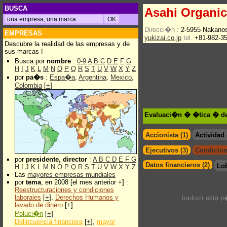
BUSCA
Asahi Organic
Direcci�n :
2-5955 Nakano
EMPRESAS
yukizai.co.jp
tel.
+81-982-3
Descubre la realidad de las empresas y de
sus marcas !
Busca por
nombre
:
0-9
A
B
C
D
E
F
G
H
I
J
K
L
M
N
O
P
Q
R
S
T
U
V
W
X
Y
Z
por
pa�s
:
Espa�a
,
Argentina
,
Mexico
,
Colombia
[
+
]
Evaluaci�n � �tica � de 
Accionista (1)
Actividad
Ejecutivos (3)
Condicion
por
presidente, director
:
A
B
C
D
E
F
G
Datos financieros (2)
Lo
H
I
J
K
L
M
N
O
P
Q
R
S
T
U
V
W
X
Y
Z
Las
mayores empresas mundiales
por
tema
, en 2008 [el mes anterior +] :
Reestructuraciones y condiciones
laborales
[
+
],
Derechos Humanos y
traducir esta 
lavado de dinero
[
+
]
Poluci�n
[
+
]
Delincuencia financiera
[
+
],
mayor