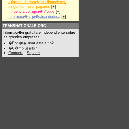
n�mero de para�sos financieros
,
dirigentes mejor pagados
[
+
]
Influencia:corrupci�n/lobby
[
+
]
Informaci�n: pr�ctica dudosa
[
+
]
TRANSNATIONALE.ORG
Informaci�n gratuita e independiente sobre
las grandes empresas.
�Por qu� usar este sitio?
�C�mo usarlo?
Contacto
-
Soporte