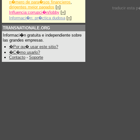
n�mero de para�sos financieros
,
dirigentes mejor pagados
[
+
]
traducir esta 
Influencia:corrupci�n/lobby
[
+
]
Informaci�n: pr�ctica dudosa
[
+
]
TRANSNATIONALE.ORG
Informaci�n gratuita e independiente sobre
las grandes empresas.
�Por qu� usar este sitio?
�C�mo usarlo?
Contacto
-
Soporte