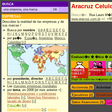
BUSCA
Aracruz Celul
Direcci�n :
Rua Lauro M�ll
EMPRESAS
www.aracruz.com.br
tel.
+55
Descubre la realidad de las empresas y de
sus marcas !
Busca por
nombre
:
0-9
A
B
C
D
E
F
G
H
I
J
K
L
M
N
O
P
Q
R
S
T
U
V
W
X
Y
Z
por
pa�s
:
Espa�a
,
Argentina
,
Mexico
,
Colombia
[
+
]
Evaluaci�n � �tica � de 
Ventas
1
Influencia
Inf
Giga $.€
2
/a�o
por
presidente, director
:
A
B
C
D
E
F
G
[haga clic sobre las im�genes a
H
I
J
K
L
M
N
O
P
Q
R
S
T
U
V
W
X
Y
Z
Las
mayores empresas mundiales
Accionista (9)
Actividad
por
tema
, en 2008 [el mes anterior +] :
Reestructuraciones y condiciones
Ejecutivos (2)
Condicion
laborales
[
+
],
Derechos Humanos y
lavado de dinero
[
+
]
Datos financieros (5)
Lo
Poluci�n
[
+
]
Delincuencia financiera
[
+
],
mayor