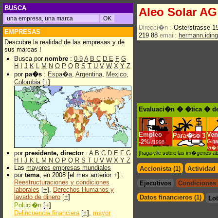
BUSCA
Aleo Solar AG
Direcci�n :
Osterstrasse 1
EMPRESAS
219 88
email:
hermann.iding
Descubre la realidad de las empresas y de
sus marcas !
Busca por
nombre
:
0-9
A
B
C
D
E
F
G
H
I
J
K
L
M
N
O
P
Q
R
S
T
U
V
W
X
Y
Z
por
pa�s
:
Espa�a
,
Argentina
,
Mexico
,
Colombia
[
+
]
Evaluaci�n � �tica � de
Empleo
Ven
Para�so
3
-
2%
Giga
/1998
/a�
por
presidente, director
:
A
B
C
D
E
F
G
[haga clic sobre las im�genes a
H
I
J
K
L
M
N
O
P
Q
R
S
T
U
V
W
X
Y
Z
Las
mayores empresas mundiales
Accionista (1)
Actividad
por
tema
, en 2008 [el mes anterior +] :
Reestructuraciones y condiciones
Ejecutivos
Condiciones 
laborales
[
+
],
Derechos Humanos y
lavado de dinero
[
+
]
Datos financieros (1)
Lo
Poluci�n
[
+
]
Delincuencia financiera
[
+
],
mayor