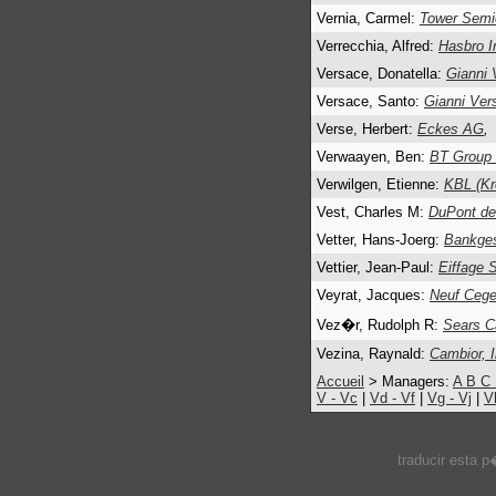
Vernia, Carmel:
Tower Semi
Verrecchia, Alfred:
Hasbro I
Versace, Donatella:
Gianni 
Versace, Santo:
Gianni Ver
Verse, Herbert:
Eckes AG
,
Verwaayen, Ben:
BT Group 
Verwilgen, Etienne:
KBL (Kr
Vest, Charles M:
DuPont d
Vetter, Hans-Joerg:
Bankges
Vettier, Jean-Paul:
Eiffage 
Veyrat, Jacques:
Neuf Cege
Vez�r, Rudolph R:
Sears C
Vezina, Raynald:
Cambior, I
Accueil
> Managers:
A
B
C
V - Vc
|
Vd - Vf
|
Vg - Vj
|
V
traducir esta 