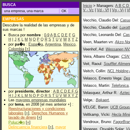
BUSCA
Inicio
> Managers:
A
B
C
D
V - Vc
|
Vd - Vf
|
Vg - Vj
|
V
EMPRESAS
Vecchio, Claudio Del:
Casua
Descubre la realidad de las empresas y de
Vecchio, Claudio del:
Luxot
sus marcas !
Vecchio, Leonardo Del:
Cas
Busca por
nombre
:
0-9
A
B
C
D
E
F
G
H
I
J
K
L
M
N
O
P
Q
R
S
T
U
V
W
X
Y
Z
Veen, Maarten vn:
Akzo No
por
pa�s
:
Espa�a
,
Argentina
,
Mexico
,
Colombia
[
+
]
Veenhof, Ad:
Wessanen NV
Veira, Albano Chagas:
CSN 
Veit, Raoul:
Soufflet Alimen
Veitch, Collin:
NCL Holding 
Velasco, Ernesto Vega:
Des
Velasco, Martin:
Telefonica
,
por
presidente, director
:
A
B
C
D
E
F
G
Velasquez, Arthur R.:
Aztec
H
I
J
K
L
M
N
O
P
Q
R
S
T
U
V
W
X
Y
Z
Las
mayores empresas mundiales
Velge,:
Bekaert
,
por
tema
, en 2008 [el mes anterior +] :
VELGE, Baron:
UCB Group
Reestructuraciones y condiciones
laborales
[
+
],
Derechos Humanos y
Veltkamp, Vicki:
Hecla Min
lavado de dinero
[
+
]
Vendroux, Bruno:
FagorBra
Poluci�n
[
+
]
Delincuencia financiera
[
+
],
mayor
Venegas, Osvaldo Solar:
Vi