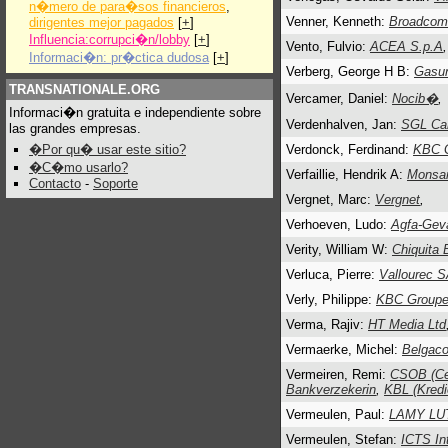
n�mero de para�sos financieros
,
Venner, Kenneth:
Broadcom
dirigentes mejor pagados
[
+
]
Influencia:corrupci�n/lobby
[
+
]
Vento, Fulvio:
ACEA S.p.A
,
Informaci�n: pr�ctica dudosa
[
+
]
Verberg, George H B:
Gasu
TRANSNATIONALE.ORG
Vercamer, Daniel:
Nocib�
,
Informaci�n gratuita e independiente sobre
Verdenhalven, Jan:
SGL Ca
las grandes empresas.
�Por qu� usar este sitio?
Verdonck, Ferdinand:
KBC G
�C�mo usarlo?
Verfaillie, Hendrik A:
Monsan
Contacto
-
Soporte
Vergnet, Marc:
Vergnet
,
Verhoeven, Ludo:
Agfa-Gev
Verity, William W:
Chiquita 
Verluca, Pierre:
Vallourec 
Verly, Philippe:
KBC Groupe 
Verma, Rajiv:
HT Media Ltd
Vermaerke, Michel:
Belgac
Vermeiren, Remi:
CSOB (Ce
Bankverzekerin
,
KBL (Kred
Vermeulen, Paul:
LAMY LU
Vermeulen, Stefan:
ICTS In