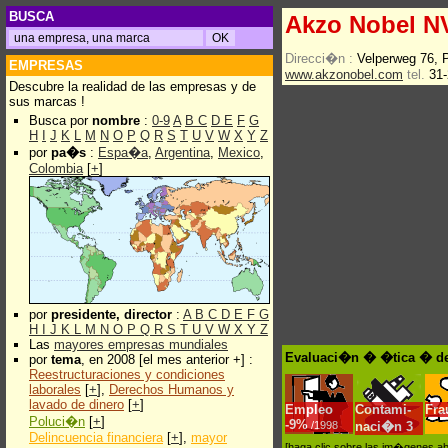
BUSCA
Akzo Nobel N
Direcci�n :
Velperweg 76,
EMPRESAS
www.akzonobel.com
tel.
31-
Descubre la realidad de las empresas y de
sus marcas !
Busca por
nombre
:
0-9
A
B
C
D
E
F
G
H
I
J
K
L
M
N
O
P
Q
R
S
T
U
V
W
X
Y
Z
por
pa�s
:
Espa�a
,
Argentina
,
Mexico
,
Colombia
[
+
]
por
presidente, director
:
A
B
C
D
E
F
G
H
I
J
K
L
M
N
O
P
Q
R
S
T
U
V
W
X
Y
Z
Las
mayores empresas mundiales
Evaluaci�n � �tica � de
por
tema
, en 2008 [el mes anterior +] :
Reestructuraciones y condiciones
laborales
[
+
],
Derechos Humanos y
lavado de dinero
[
+
]
Empleo
Contami-
Fra
Poluci�n
[
+
]
-
9%
/1998
naci�n
3
Delincuencia financiera
[
+
],
mayor
[haga clic sobre las im�genes a