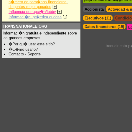
n�mero de para�sos financieros
,
dirigentes mejor pagados
[
+
]
Accionista
Actividad & 
Influencia:corrupci�n/lobby
[
+
]
Informaci�n: pr�ctica dudosa
[
+
]
Ejecutivos (11)
Condicion
TRANSNATIONALE.ORG
Datos financieros (19)
L
Informaci�n gratuita e independiente sobre
las grandes empresas.
�Por qu� usar este sitio?
traducir esta 
�C�mo usarlo?
Contacto
-
Soporte