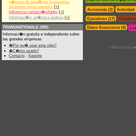
n�mero de para�sos financieros
,
dirigentes mejor pagados
[
+
]
Accionista (3)
Actividad
Influencia:corrupci�n/lobby
[
+
]
Informaci�n: pr�ctica dudosa
[
+
]
Ejecutivos (17)
Condicio
TRANSNATIONALE.ORG
Datos financieros (4)
Lo
Informaci�n gratuita e independiente sobre
las grandes empresas.
�Por qu� usar este sitio?
traducir esta 
�C�mo usarlo?
Contacto
-
Soporte