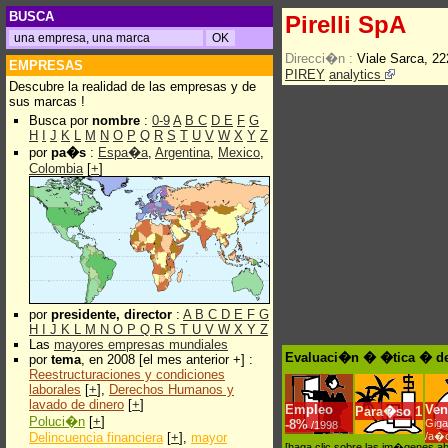
BUSCA
Pirelli SpA
Direcci�n :
Viale Sarca, 2
EMPRESAS
PIREY
analytics
Descubre la realidad de las empresas y de
sus marcas !
Busca por
nombre
:
0-9
A
B
C
D
E
F
G
H
I
J
K
L
M
N
O
P
Q
R
S
T
U
V
W
X
Y
Z
por
pa�s
:
Espa�a
,
Argentina
,
Mexico
,
Colombia
[
+
]
por
presidente, director
:
A
B
C
D
E
F
G
H
I
J
K
L
M
N
O
P
Q
R
S
T
U
V
W
X
Y
Z
Las
mayores empresas mundiales
Evaluaci�n � �tica � de 
por
tema
, en 2008 [el mes anterior +] :
Reestructuraciones y condiciones
laborales
[
+
],
Derechos Humanos y
lavado de dinero
[
+
]
Empleo
Ven
Para�so
1
Poluci�n
[
+
]
-
8%
Giga
/1998
Delincuencia financiera
[
+
],
mayor
/a�
[haga clic sobre las im�genes a