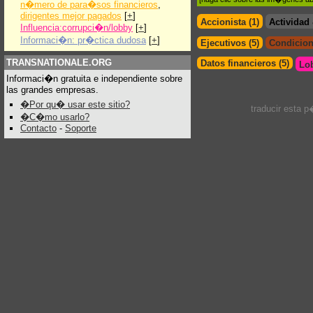
n�mero de para�sos financieros
,
dirigentes mejor pagados
[
+
]
Accionista (1)
Actividad
Influencia:corrupci�n/lobby
[
+
]
Informaci�n: pr�ctica dudosa
[
+
]
Ejecutivos (5)
Condicion
TRANSNATIONALE.ORG
Datos financieros (5)
Lo
Informaci�n gratuita e independiente sobre
las grandes empresas.
�Por qu� usar este sitio?
traducir esta 
�C�mo usarlo?
Contacto
-
Soporte