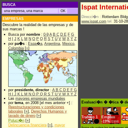
BUSCA
Ispat Internat
Direcci�n :
Rotterdam Bldg
EMPRESAS
www.ispat.com
tel.
31-10-2
Descubre la realidad de las empresas y de
sus marcas !
Busca por
nombre
:
0-9
A
B
C
D
E
F
G
H
I
J
K
L
M
N
O
P
Q
R
S
T
U
V
W
X
Y
Z
por
pa�s
:
Espa�a
,
Argentina
,
Mexico
,
Colombia
[
+
]
por
presidente, director
:
A
B
C
D
E
F
G
H
I
J
K
L
M
N
O
P
Q
R
S
T
U
V
W
X
Y
Z
Las
mayores empresas mundiales
Evaluaci�n � �tica � de 
por
tema
, en 2008 [el mes anterior +] :
Reestructuraciones y condiciones
laborales
[
+
],
Derechos Humanos y
lavado de dinero
[
+
]
Trabajo
1
Empleo
Fra
Poluci�n
[
+
]
-
19%
/1998
Delincuencia financiera
[
+
],
mayor
[haga clic sobre las im�genes a