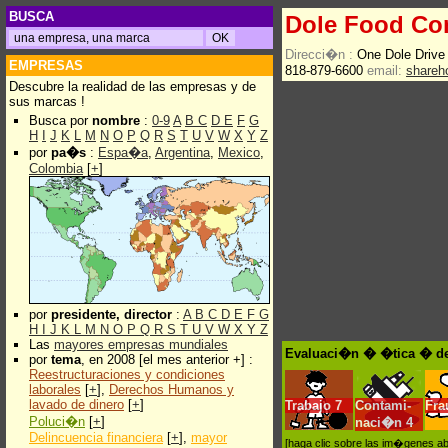
BUSCA
Dole Food Co
Direcci�n :
One Dole Drive
EMPRESAS
818-879-6600
email:
shareh
Descubre la realidad de las empresas y de
sus marcas !
Busca por
nombre
:
0-9
A
B
C
D
E
F
G
H
I
J
K
L
M
N
O
P
Q
R
S
T
U
V
W
X
Y
Z
por
pa�s
:
Espa�a
,
Argentina
,
Mexico
,
Colombia
[
+
]
por
presidente, director
:
A
B
C
D
E
F
G
H
I
J
K
L
M
N
O
P
Q
R
S
T
U
V
W
X
Y
Z
Las
mayores empresas mundiales
Evaluaci�n � �tica � de
por
tema
, en 2008 [el mes anterior +] :
Reestructuraciones y condiciones
laborales
[
+
],
Derechos Humanos y
lavado de dinero
[
+
]
Trabajo
7
Contami-
Fra
Poluci�n
[
+
]
naci�n
4
Delincuencia financiera
[
+
],
mayor
[haga clic sobre las im�genes a