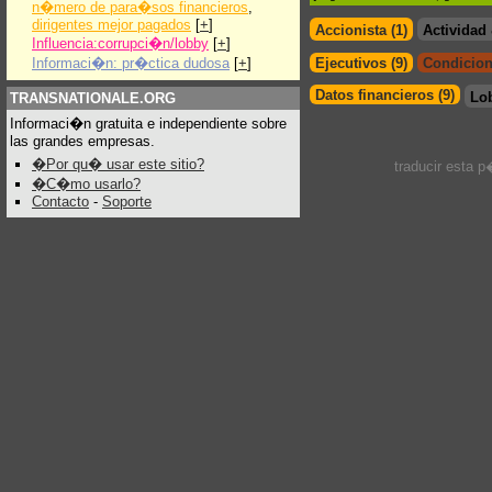
n�mero de para�sos financieros
,
dirigentes mejor pagados
[
+
]
Accionista (1)
Actividad
Influencia:corrupci�n/lobby
[
+
]
Informaci�n: pr�ctica dudosa
[
+
]
Ejecutivos (9)
Condicion
Datos financieros (9)
Lo
TRANSNATIONALE.ORG
Informaci�n gratuita e independiente sobre
las grandes empresas.
�Por qu� usar este sitio?
traducir esta 
�C�mo usarlo?
Contacto
-
Soporte