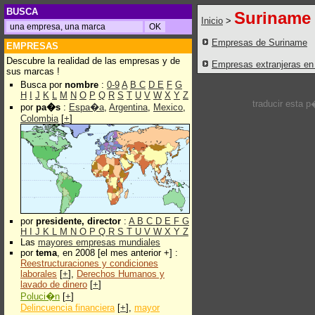
BUSCA
Suriname
Inicio
>
Empresas de Suriname
EMPRESAS
Descubre la realidad de las empresas y de
Empresas extranjeras en
sus marcas !
Busca por
nombre
:
0-9
A
B
C
D
E
F
G
H
I
J
K
L
M
N
O
P
Q
R
S
T
U
V
W
X
Y
Z
traducir esta 
por
pa�s
:
Espa�a
,
Argentina
,
Mexico
,
Colombia
[
+
]
por
presidente, director
:
A
B
C
D
E
F
G
H
I
J
K
L
M
N
O
P
Q
R
S
T
U
V
W
X
Y
Z
Las
mayores empresas mundiales
por
tema
, en 2008 [el mes anterior +] :
Reestructuraciones y condiciones
laborales
[
+
],
Derechos Humanos y
lavado de dinero
[
+
]
Poluci�n
[
+
]
Delincuencia financiera
[
+
],
mayor