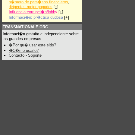
n�mero de para�sos financieros
,
dirigentes mejor pagados
[
+
]
Influencia:corrupci�n/lobby
[
+
]
Informaci�n: pr�ctica dudosa
[
+
]
TRANSNATIONALE.ORG
Informaci�n gratuita e independiente sobre
las grandes empresas.
�Por qu� usar este sitio?
�C�mo usarlo?
Contacto
-
Soporte