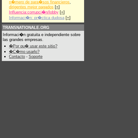
n�mero de para�sos financieros
,
dirigentes mejor pagados
[
+
]
Influencia:corrupci�n/lobby
[
+
]
Informaci�n: pr�ctica dudosa
[
+
]
TRANSNATIONALE.ORG
Informaci�n gratuita e independiente sobre
las grandes empresas.
�Por qu� usar este sitio?
�C�mo usarlo?
Contacto
-
Soporte