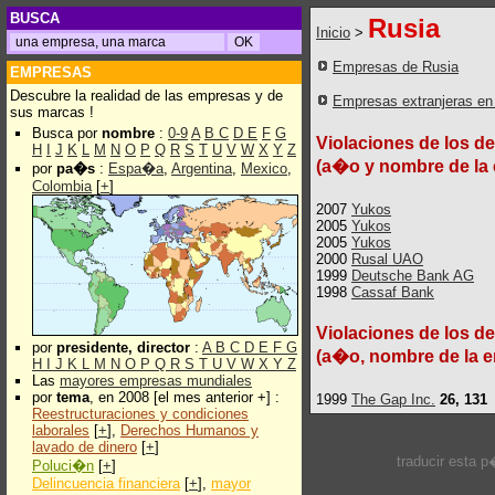
BUSCA
Rusia
Inicio
>
Empresas de Rusia
EMPRESAS
Descubre la realidad de las empresas y de
Empresas extranjeras en
sus marcas !
Busca por
nombre
:
0-9
A
B
C
D
E
F
G
Violaciones de los d
H
I
J
K
L
M
N
O
P
Q
R
S
T
U
V
W
X
Y
Z
(a�o y nombre de la
por
pa�s
:
Espa�a
,
Argentina
,
Mexico
,
Colombia
[
+
]
2007
Yukos
2005
Yukos
2005
Yukos
2000
Rusal UAO
1999
Deutsche Bank AG
1998
Cassaf Bank
Violaciones de los d
por
presidente, director
:
A
B
C
D
E
F
G
(a�o, nombre de la e
H
I
J
K
L
M
N
O
P
Q
R
S
T
U
V
W
X
Y
Z
Las
mayores empresas mundiales
por
tema
, en 2008 [el mes anterior +] :
1999
The Gap Inc.
26, 131
Reestructuraciones y condiciones
laborales
[
+
],
Derechos Humanos y
lavado de dinero
[
+
]
traducir esta 
Poluci�n
[
+
]
Delincuencia financiera
[
+
],
mayor