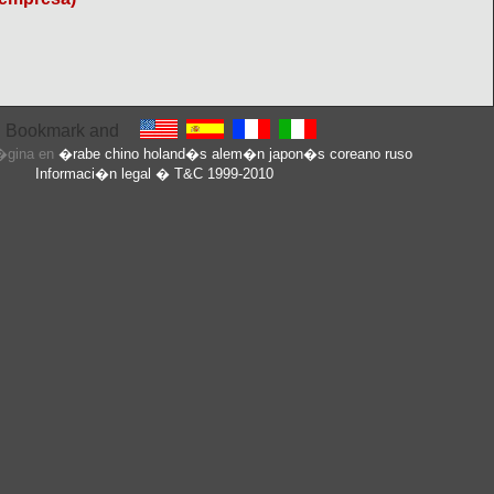
p�gina en
�rabe
chino
holand�s
alem�n
japon�s
coreano
ruso
Informaci�n legal
� T&C 1999-2010