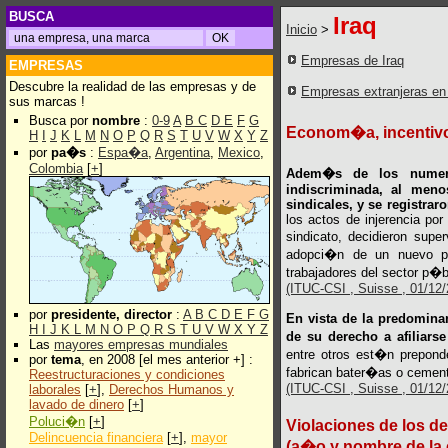
BUSCA
Iraq
Inicio
>
Empresas de Iraq
EMPRESAS
Descubre la realidad de las empresas y de
Empresas extranjeras en
sus marcas !
Busca por
nombre
:
0-9
A
B
C
D
E
F
G
Econom�a, incentivos
H
I
J
K
L
M
N
O
P
Q
R
S
T
U
V
W
X
Y
Z
por
pa�s
:
Espa�a
,
Argentina
,
Mexico
,
Colombia
[
+
]
Adem�s de los numeros
indiscriminada, al meno
sindicales, y se registra
los actos de injerencia por
sindicato, decidieron supe
adopci�n de un nuevo pr
trabajadores del sector p�bl
(ITUC-CSI , Suisse , 01/12/2
por
presidente, director
:
A
B
C
D
E
F
G
En vista de la predomina
H
I
J
K
L
M
N
O
P
Q
R
S
T
U
V
W
X
Y
Z
de su derecho a afiliarse
Las
mayores empresas mundiales
entre otros est�n prepond
por
tema
, en 2008 [el mes anterior +] :
fabrican bater�as o cemen
Reestructuraciones y condiciones
(ITUC-CSI , Suisse , 01/12/2
laborales
[
+
],
Derechos Humanos y
lavado de dinero
[
+
]
Poluci�n
[
+
]
Violaciones de los d
Delincuencia financiera
[
+
],
mayor
(a�o y nombre de la