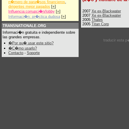
n�mero de para�sos financieros
,
dirigentes mejor pagados
[
+
]
2007
Xe ex-Blackwater
Influencia:corrupci�n/lobby
[
+
]
2007
Xe ex-Blackwater
Informaci�n: pr�ctica dudosa
[
+
]
2005
Thales
2005
Titan Corp
TRANSNATIONALE.ORG
Informaci�n gratuita e independiente sobre
las grandes empresas.
traducir esta 
�Por qu� usar este sitio?
�C�mo usarlo?
Contacto
-
Soporte