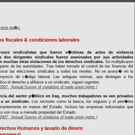
 este pa�s.
 fiscales & condiciones laborales
os sindicalistas que fueron v�ctimas de actos de violencia
s dos dirigentes sindicales fueron asesinados por sus actividades
ron muchas otras violaciones de los derechos sindicales.
Se multiplicaron
 parte de las autoridades. Tras haber tomado el control de las finanzas del
rvisar las elecciones sindicales a todos los niveles. No se avanz� en la
oyecto de c�digo laboral. Las antiguas normas, que deniegan a los
ico el derecho a afiliarse a un sindicato, siguen vigentes.
007 , Annual Survey of violations of trade union rights )
ncia del sector p�blico en Iraq, muchos trabajadores se ven privados
 a un sindicato.
Los sectores como la banca, los seguros y el petr�leo
erantemente en manos del Estado. Incluso las empresas industriales que
to son muy a menudo propiedad del Estado.
007 , Annual Survey of violations of trade union rights )
erechos Humanos y lavado de dinero
 empresa)