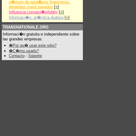
n�mero de para�sos financieros
,
dirigentes mejor pagados
[
+
]
Influencia:corrupci�n/lobby
[
+
]
Informaci�n: pr�ctica dudosa
[
+
]
TRANSNATIONALE.ORG
Informaci�n gratuita e independiente sobre
las grandes empresas.
�Por qu� usar este sitio?
�C�mo usarlo?
Contacto
-
Soporte