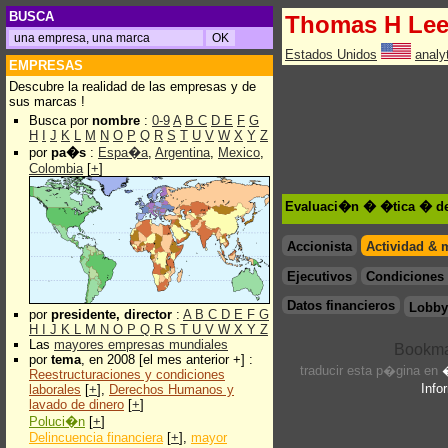
BUSCA
Thomas H Le
Estados Unidos
analy
EMPRESAS
Descubre la realidad de las empresas y de
sus marcas !
Busca por
nombre
:
0-9
A
B
C
D
E
F
G
H
I
J
K
L
M
N
O
P
Q
R
S
T
U
V
W
X
Y
Z
por
pa�s
:
Espa�a
,
Argentina
,
Mexico
,
Colombia
[
+
]
Evaluaci�n � �tica � d
Accionista
Actividad & 
Ejecutivos
Condiciones 
Datos financieros
Lobby
por
presidente, director
:
A
B
C
D
E
F
G
H
I
J
K
L
M
N
O
P
Q
R
S
T
U
V
W
X
Y
Z
Las
mayores empresas mundiales
por
tema
, en 2008 [el mes anterior +] :
traducir esta p�gina en
Reestructuraciones y condiciones
Info
laborales
[
+
],
Derechos Humanos y
lavado de dinero
[
+
]
Poluci�n
[
+
]
Delincuencia financiera
[
+
],
mayor