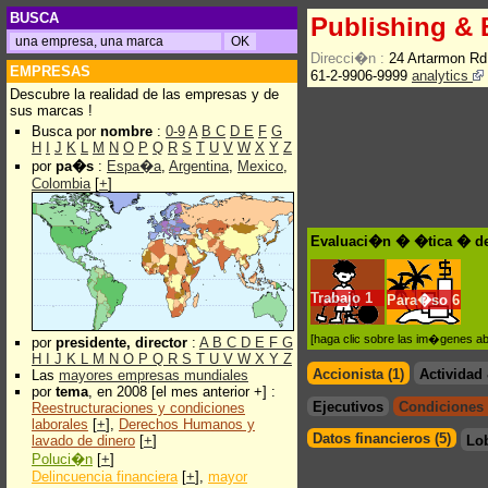
BUSCA
Publishing & 
Direcci�n :
24 Artarmon Rd
EMPRESAS
61-2-9906-9999
analytics
Descubre la realidad de las empresas y de
sus marcas !
Busca por
nombre
:
0-9
A
B
C
D
E
F
G
H
I
J
K
L
M
N
O
P
Q
R
S
T
U
V
W
X
Y
Z
por
pa�s
:
Espa�a
,
Argentina
,
Mexico
,
Colombia
[
+
]
Evaluaci�n � �tica � de
Trabajo
1
Para�so
6
[haga clic sobre las im�genes a
por
presidente, director
:
A
B
C
D
E
F
G
H
I
J
K
L
M
N
O
P
Q
R
S
T
U
V
W
X
Y
Z
Accionista (1)
Actividad
Las
mayores empresas mundiales
por
tema
, en 2008 [el mes anterior +] :
Ejecutivos
Condiciones 
Reestructuraciones y condiciones
laborales
[
+
],
Derechos Humanos y
Datos financieros (5)
lavado de dinero
[
+
]
Lo
Poluci�n
[
+
]
Delincuencia financiera
[
+
],
mayor