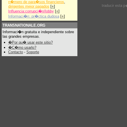
n�mero de para�sos financieros
,
traducir esta 
dirigentes mejor pagados
[
+
]
Influencia:corrupci�n/lobby
[
+
]
Informaci�n: pr�ctica dudosa
[
+
]
TRANSNATIONALE.ORG
Informaci�n gratuita e independiente sobre
las grandes empresas.
�Por qu� usar este sitio?
�C�mo usarlo?
Contacto
-
Soporte