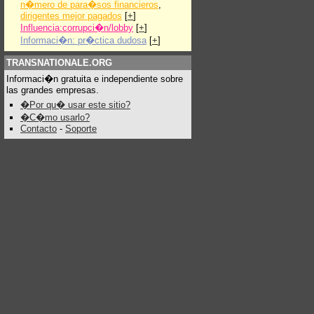
n�mero de para�sos financieros
,
dirigentes mejor pagados
[
+
]
Influencia:corrupci�n/lobby
[
+
]
Informaci�n: pr�ctica dudosa
[
+
]
TRANSNATIONALE.ORG
Informaci�n gratuita e independiente sobre
las grandes empresas.
�Por qu� usar este sitio?
�C�mo usarlo?
Contacto
-
Soporte