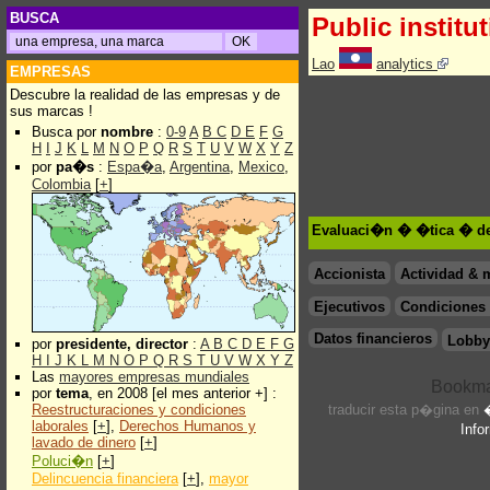
BUSCA
Public institu
Lao
analytics
EMPRESAS
Descubre la realidad de las empresas y de
sus marcas !
Busca por
nombre
:
0-9
A
B
C
D
E
F
G
H
I
J
K
L
M
N
O
P
Q
R
S
T
U
V
W
X
Y
Z
por
pa�s
:
Espa�a
,
Argentina
,
Mexico
,
Colombia
[
+
]
Evaluaci�n � �tica � de 
Accionista
Actividad & 
Ejecutivos
Condiciones 
Datos financieros
Lobby
por
presidente, director
:
A
B
C
D
E
F
G
H
I
J
K
L
M
N
O
P
Q
R
S
T
U
V
W
X
Y
Z
Las
mayores empresas mundiales
por
tema
, en 2008 [el mes anterior +] :
Reestructuraciones y condiciones
traducir esta p�gina en
laborales
[
+
],
Derechos Humanos y
Info
lavado de dinero
[
+
]
Poluci�n
[
+
]
Delincuencia financiera
[
+
],
mayor