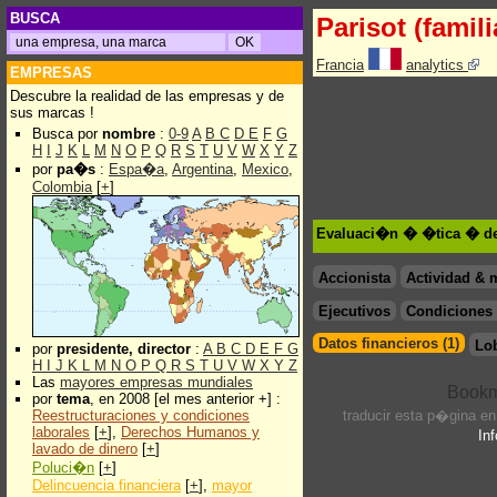
BUSCA
Parisot (famili
Francia
analytics
EMPRESAS
Descubre la realidad de las empresas y de
sus marcas !
Busca por
nombre
:
0-9
A
B
C
D
E
F
G
H
I
J
K
L
M
N
O
P
Q
R
S
T
U
V
W
X
Y
Z
por
pa�s
:
Espa�a
,
Argentina
,
Mexico
,
Colombia
[
+
]
Evaluaci�n � �tica � de 
Accionista
Actividad & 
Ejecutivos
Condiciones 
Datos financieros (1)
Lo
por
presidente, director
:
A
B
C
D
E
F
G
H
I
J
K
L
M
N
O
P
Q
R
S
T
U
V
W
X
Y
Z
Las
mayores empresas mundiales
por
tema
, en 2008 [el mes anterior +] :
Reestructuraciones y condiciones
traducir esta p�gina e
laborales
[
+
],
Derechos Humanos y
In
lavado de dinero
[
+
]
Poluci�n
[
+
]
Delincuencia financiera
[
+
],
mayor