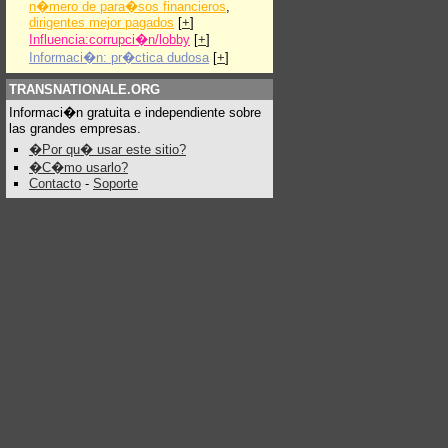
n�mero de para�sos financieros
,
dirigentes mejor pagados
[
+
]
Influencia:corrupci�n/lobby
[
+
]
Informaci�n: pr�ctica dudosa
[
+
]
TRANSNATIONALE.ORG
Informaci�n gratuita e independiente sobre
las grandes empresas.
�Por qu� usar este sitio?
�C�mo usarlo?
Contacto
-
Soporte