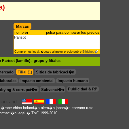
a)
Marcas
nombre
pulsa para comparar los precios
Parisot
Compremos local, �tica y al mejor precio sobre
Ethishop
Parisot (famille) , grupo
y filiales
mercado
Filial (1)
Sitios de fabricaci�n
laborales
Impacto ambiental
Impacto humano
Publicidad & RP
bbying & corrupci�n
Subvenci�n
n
�rabe
chino
holand�s
alem�n
japon�s
coreano
ruso
formaci�n legal
� T&C 1999-2010