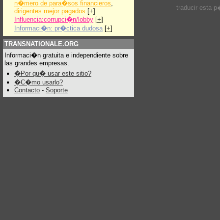
n�mero de para�sos financieros
,
traducir esta 
dirigentes mejor pagados
[
+
]
Influencia:corrupci�n/lobby
[
+
]
Informaci�n: pr�ctica dudosa
[
+
]
TRANSNATIONALE.ORG
Informaci�n gratuita e independiente sobre
las grandes empresas.
�Por qu� usar este sitio?
�C�mo usarlo?
Contacto
-
Soporte