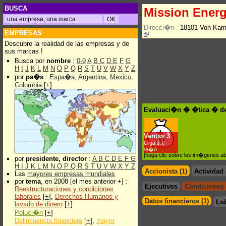
BUSCA
Mission Ener
Direcci�n :
18101 Von Karm
EMPRESAS
Descubre la realidad de las empresas y de
sus marcas !
Busca por
nombre
:
0-9
A
B
C
D
E
F
G
H
I
J
K
L
M
N
O
P
Q
R
S
T
U
V
W
X
Y
Z
por
pa�s
:
Espa�a
,
Argentina
,
Mexico
,
Colombia
[
+
]
Evaluaci�n � �tica � de
Ventas
3
Giga $.€
/a�o
[haga clic sobre las im�genes a
por
presidente, director
:
A
B
C
D
E
F
G
H
I
J
K
L
M
N
O
P
Q
R
S
T
U
V
W
X
Y
Z
Accionista (1)
Actividad
Las
mayores empresas mundiales
por
tema
, en 2008 [el mes anterior +] :
Ejecutivos
Condiciones 
Reestructuraciones y condiciones
laborales
[
+
],
Derechos Humanos y
Datos financieros (1)
Lo
lavado de dinero
[
+
]
Poluci�n
[
+
]
Delincuencia financiera
[
+
],
mayor