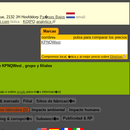
nue, 2132 JH Hoofddorp
Pa�ses Bajos
email:
st.com
bolsa :
KQIPQ
analytics
Marcas
nombre
pulsa para comparar los precios
KPNQWest
Compremos local, �tica y al mejor precio sobre
Ethishop
e KPNQWest , grupo
y filiales
bajo o sobre
ayudo
para m�s informaci�n]
 & mercado
Filial
Sitios de fabricaci�n
es laborales (1)
Impacto ambiental
Impacto humano
Publicidad & RP
ing & corrupci�n
Subvenci�n