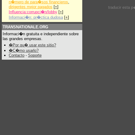
n�mero de para�sos financieros
,
dirigentes mejor pagados
[
+
]
traducir esta 
Influencia:corrupci�n/lobby
[
+
]
Informaci�n: pr�ctica dudosa
[
+
]
TRANSNATIONALE.ORG
Informaci�n gratuita e independiente sobre
las grandes empresas.
�Por qu� usar este sitio?
�C�mo usarlo?
Contacto
-
Soporte