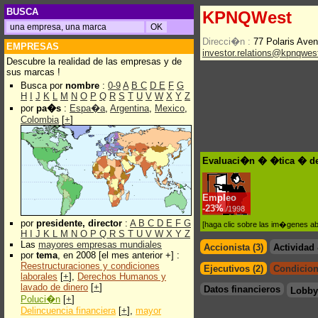
BUSCA
KPNQWest
Direcci�n :
77 Polaris Ave
EMPRESAS
investor.relations@kpnqwe
Descubre la realidad de las empresas y de
sus marcas !
Busca por
nombre
:
0-9
A
B
C
D
E
F
G
H
I
J
K
L
M
N
O
P
Q
R
S
T
U
V
W
X
Y
Z
por
pa�s
:
Espa�a
,
Argentina
,
Mexico
,
Colombia
[
+
]
Evaluaci�n � �tica � d
Empleo
-
23%
/1998
por
presidente, director
:
A
B
C
D
E
F
G
[haga clic sobre las im�genes a
H
I
J
K
L
M
N
O
P
Q
R
S
T
U
V
W
X
Y
Z
Las
mayores empresas mundiales
Accionista (3)
Actividad
por
tema
, en 2008 [el mes anterior +] :
Reestructuraciones y condiciones
Ejecutivos (2)
Condicion
laborales
[
+
],
Derechos Humanos y
lavado de dinero
[
+
]
Datos financieros
Lobby
Poluci�n
[
+
]
Delincuencia financiera
[
+
],
mayor