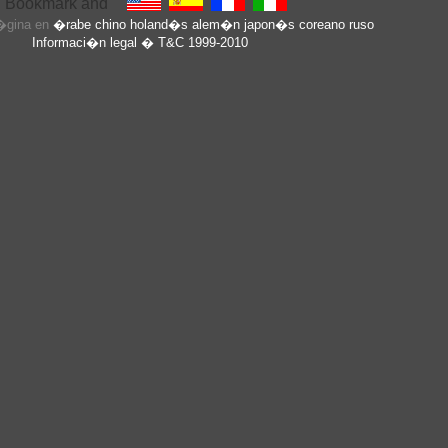
p�gina en
�rabe
chino
holand�s
alem�n
japon�s
coreano
ruso
Informaci�n legal
� T&C 1999-2010