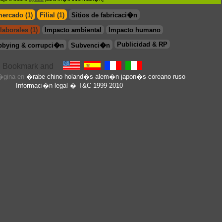
mercado (1)
Filial (1)
Sitios de fabricaci�n
laborales (1)
Impacto ambiental
Impacto humano
Publicidad & RP
bbying & corrupci�n
Subvenci�n
p�gina en
�rabe
chino
holand�s
alem�n
japon�s
coreano
ruso
Informaci�n legal
� T&C 1999-2010