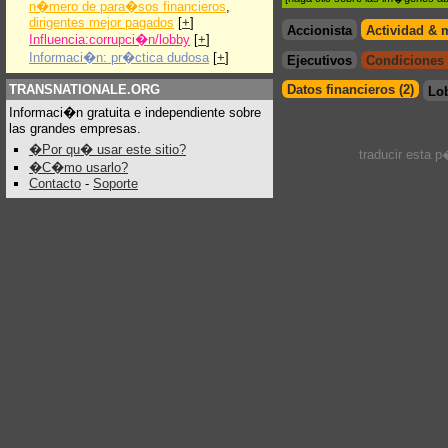
n�mero de para�sos financieros
,
dirigentes mejor pagados
[
+
]
Accionista
Actividad & 
Influencia:corrupci�n/lobby
[
+
]
Informaci�n: pr�ctica dudosa
[
+
]
Ejecutivos
Condiciones 
TRANSNATIONALE.ORG
Datos financieros (2)
Lo
Informaci�n gratuita e independiente sobre
las grandes empresas.
�Por qu� usar este sitio?
traducir esta 
�C�mo usarlo?
Contacto
-
Soporte