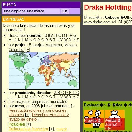
BUSCA
Draka Holding
Direcci�n :
Gebouw �Offi
EMPRESAS
www.draka.com
tel.
31 (0)2
Descubre la realidad de las empresas y de
sus marcas !
Busca por
nombre
:
0-9
A
B
C
D
E
F
G
H
I
J
K
L
M
N
O
P
Q
R
S
T
U
V
W
X
Y
Z
por
pa�s
:
Espa�a
,
Argentina
,
Mexico
,
Colombia
[
+
]
por
presidente, director
:
A
B
C
D
E
F
G
H
I
J
K
L
M
N
O
P
Q
R
S
T
U
V
W
X
Y
Z
Las
mayores empresas mundiales
Evaluaci�n � �tica � de
por
tema
, en 2008 [el mes anterior +] :
Reestructuraciones y condiciones
laborales
[
+
],
Derechos Humanos y
lavado de dinero
[
+
]
Fraude
2
Ventas
2
Poluci�n
[
+
]
Giga $.€
/a�o
Delincuencia financiera
[
+
],
mayor
[haga clic sobre las im�genes a