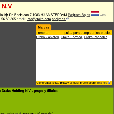
 N.V
cia I� De Boelelaan 7 1083 HJ AMSTERDAM
Pa�ses Bajos
web
0 56 89 865
email:
info@draka.com
analytics
Marcas
nombre
pulsa para comparar los precios
Draka Cableteq
,
Draka Comteq
,
Draka Paricable
Compremos local, �tica y al mejor precio sobre
Ethishop
 Draka Holding N.V , grupo
y filiales
bajo o sobre
ayudo
para m�s informaci�n]