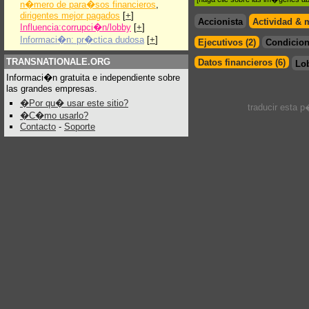
n�mero de para�sos financieros
,
dirigentes mejor pagados
[
+
]
Accionista
Actividad & 
Influencia:corrupci�n/lobby
[
+
]
Informaci�n: pr�ctica dudosa
[
+
]
Ejecutivos (2)
Condicion
TRANSNATIONALE.ORG
Datos financieros (6)
Lo
Informaci�n gratuita e independiente sobre
las grandes empresas.
�Por qu� usar este sitio?
traducir esta 
�C�mo usarlo?
Contacto
-
Soporte