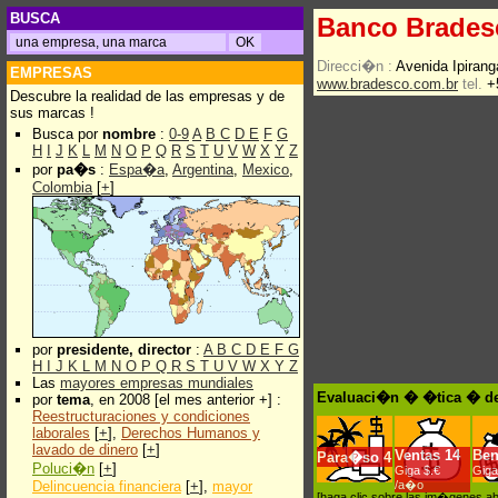
BUSCA
Banco Brades
Direcci�n :
Avenida Ipiran
EMPRESAS
www.bradesco.com.br
tel.
+5
Descubre la realidad de las empresas y de
sus marcas !
Busca por
nombre
:
0-9
A
B
C
D
E
F
G
H
I
J
K
L
M
N
O
P
Q
R
S
T
U
V
W
X
Y
Z
por
pa�s
:
Espa�a
,
Argentina
,
Mexico
,
Colombia
[
+
]
por
presidente, director
:
A
B
C
D
E
F
G
H
I
J
K
L
M
N
O
P
Q
R
S
T
U
V
W
X
Y
Z
Las
mayores empresas mundiales
Evaluaci�n � �tica � de
por
tema
, en 2008 [el mes anterior +] :
Reestructuraciones y condiciones
laborales
[
+
],
Derechos Humanos y
lavado de dinero
[
+
]
Ventas
14
Ben
Para�so
4
Poluci�n
[
+
]
Giga $.€
Giga
Delincuencia financiera
[
+
],
mayor
/a�o
[haga clic sobre las im�genes a