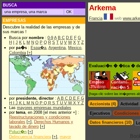
BUSCA
Arkema
Francia
web
www.ark
EMPRESAS
Descubre la realidad de las empresas y de
sus marcas !
Busca por
nombre
:
0-9
A
B
C
D
E
F
G
H
I
J
K
L
M
N
O
P
Q
R
S
T
U
V
W
X
Y
Z
por
pa�s
:
Espa�a
,
Argentina
,
Mexico
,
Colombia
[
+
]
Evaluaci�n � �tica � d
Empleo
Contami-
Fra
-
3%
/1998
naci�n
5
[haga clic sobre las im�genes a
por
presidente, director
:
A
B
C
D
E
F
G
H
I
J
K
L
M
N
O
P
Q
R
S
T
U
V
W
X
Y
Z
Accionista (4)
Actividad
Las
mayores empresas mundiales
por
tema
, en 2008 [el mes anterior +] :
Ejecutivos
Condiciones l
Reestructuraciones y condiciones
laborales
[
+
],
Derechos Humanos y
Datos financieros (10)
L
lavado de dinero
[
+
]
Poluci�n
[
+
]
Delincuencia financiera
[
+
],
mayor