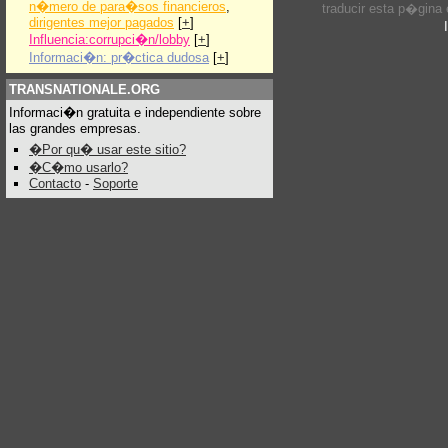
n�mero de para�sos financieros
,
traducir esta p�gina
dirigentes mejor pagados
[
+
]
Influencia:corrupci�n/lobby
[
+
]
Informaci�n: pr�ctica dudosa
[
+
]
TRANSNATIONALE.ORG
Informaci�n gratuita e independiente sobre
las grandes empresas.
�Por qu� usar este sitio?
�C�mo usarlo?
Contacto
-
Soporte