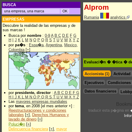
BUSCA
Alprom
Rumania
analytics
EMPRESAS
Descubre la realidad de las empresas y de
sus marcas !
Busca por
nombre
:
0-9
A
B
C
D
E
F
G
H
I
J
K
L
M
N
O
P
Q
R
S
T
U
V
W
X
Y
Z
por
pa�s
:
Espa�a
,
Argentina
,
Mexico
,
Colombia
[
+
]
Evaluaci�n � �tica � de
Accionista (1)
Actividad
Ejecutivos
Condiciones 
Datos financieros
Lobby
por
presidente, director
:
A
B
C
D
E
F
G
H
I
J
K
L
M
N
O
P
Q
R
S
T
U
V
W
X
Y
Z
Las
mayores empresas mundiales
por
tema
, en 2008 [el mes anterior +] :
Reestructuraciones y condiciones
traducir esta p�gina en
laborales
[
+
],
Derechos Humanos y
Info
lavado de dinero
[
+
]
Poluci�n
[
+
]
Delincuencia financiera
[
+
],
mayor