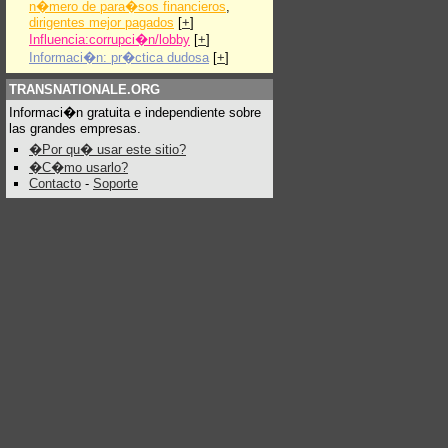
n�mero de para�sos financieros
,
dirigentes mejor pagados
[
+
]
Influencia:corrupci�n/lobby
[
+
]
Informaci�n: pr�ctica dudosa
[
+
]
TRANSNATIONALE.ORG
Informaci�n gratuita e independiente sobre
las grandes empresas.
�Por qu� usar este sitio?
�C�mo usarlo?
Contacto
-
Soporte