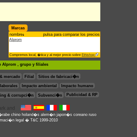
Marcas
nombre
pulsa para comparar los precios
Alprom
Compremos local, �tica y al mejor precio sobre
Ethishop
 Alprom , grupo
y filiales
 & mercado
Filial
Sitios de fabricaci�n
laborales
Impacto ambiental
Impacto humano
Publicidad & RP
ing & corrupci�n
Subvenci�n
�rabe
chino
holand�s
alem�n
japon�s
coreano
ruso
rmaci�n legal
� T&C 1999-2010