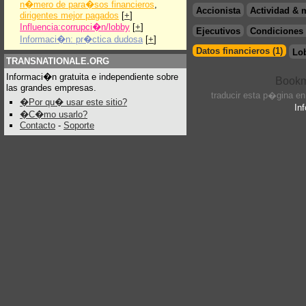
n�mero de para�sos financieros
,
Accionista
Actividad & 
dirigentes mejor pagados
[
+
]
Influencia:corrupci�n/lobby
[
+
]
Ejecutivos
Condiciones 
Informaci�n: pr�ctica dudosa
[
+
]
Datos financieros (1)
Lo
TRANSNATIONALE.ORG
Informaci�n gratuita e independiente sobre
las grandes empresas.
traducir esta p�gina e
�Por qu� usar este sitio?
In
�C�mo usarlo?
Contacto
-
Soporte