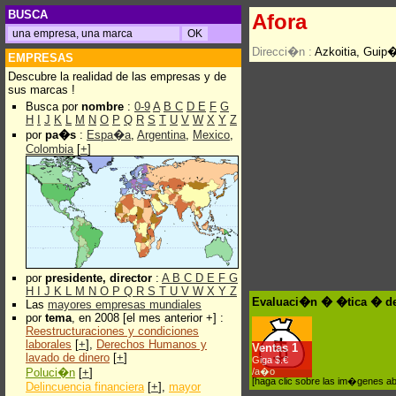
BUSCA
Afora
Direcci�n :
Azkoitia, Gui
EMPRESAS
Descubre la realidad de las empresas y de
sus marcas !
Busca por
nombre
:
0-9
A
B
C
D
E
F
G
H
I
J
K
L
M
N
O
P
Q
R
S
T
U
V
W
X
Y
Z
por
pa�s
:
Espa�a
,
Argentina
,
Mexico
,
Colombia
[
+
]
por
presidente, director
:
A
B
C
D
E
F
G
H
I
J
K
L
M
N
O
P
Q
R
S
T
U
V
W
X
Y
Z
Evaluaci�n � �tica � de
Las
mayores empresas mundiales
por
tema
, en 2008 [el mes anterior +] :
Reestructuraciones y condiciones
laborales
[
+
],
Derechos Humanos y
Ventas
1
lavado de dinero
[
+
]
Giga $.€
Poluci�n
[
+
]
/a�o
[haga clic sobre las im�genes a
Delincuencia financiera
[
+
],
mayor