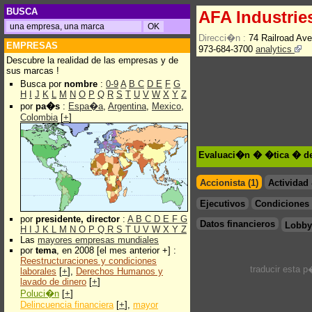
BUSCA
AFA Industrie
Direcci�n :
74 Railroad Av
EMPRESAS
973-684-3700
analytics
Descubre la realidad de las empresas y de
sus marcas !
Busca por
nombre
:
0-9
A
B
C
D
E
F
G
H
I
J
K
L
M
N
O
P
Q
R
S
T
U
V
W
X
Y
Z
por
pa�s
:
Espa�a
,
Argentina
,
Mexico
,
Colombia
[
+
]
Evaluaci�n � �tica � de
Accionista (1)
Actividad
Ejecutivos
Condiciones 
por
presidente, director
:
A
B
C
D
E
F
G
Datos financieros
Lobby
H
I
J
K
L
M
N
O
P
Q
R
S
T
U
V
W
X
Y
Z
Las
mayores empresas mundiales
por
tema
, en 2008 [el mes anterior +] :
Reestructuraciones y condiciones
traducir esta 
laborales
[
+
],
Derechos Humanos y
lavado de dinero
[
+
]
Poluci�n
[
+
]
Delincuencia financiera
[
+
],
mayor