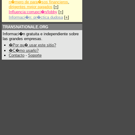
n�mero de para�sos financieros
,
dirigentes mejor pagados
[
+
]
Influencia:corrupci�n/lobby
[
+
]
Informaci�n: pr�ctica dudosa
[
+
]
TRANSNATIONALE.ORG
Informaci�n gratuita e independiente sobre
las grandes empresas.
�Por qu� usar este sitio?
�C�mo usarlo?
Contacto
-
Soporte