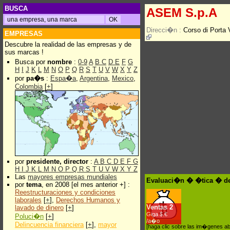
BUSCA
ASEM S.p.A
Direcci�n :
Corso di Porta 
EMPRESAS
Descubre la realidad de las empresas y de
sus marcas !
Busca por
nombre
:
0-9
A
B
C
D
E
F
G
H
I
J
K
L
M
N
O
P
Q
R
S
T
U
V
W
X
Y
Z
por
pa�s
:
Espa�a
,
Argentina
,
Mexico
,
Colombia
[
+
]
por
presidente, director
:
A
B
C
D
E
F
G
H
I
J
K
L
M
N
O
P
Q
R
S
T
U
V
W
X
Y
Z
Las
mayores empresas mundiales
Evaluaci�n � �tica � d
por
tema
, en 2008 [el mes anterior +] :
Reestructuraciones y condiciones
laborales
[
+
],
Derechos Humanos y
Ventas
2
lavado de dinero
[
+
]
Giga $.€
Poluci�n
[
+
]
/a�o
Delincuencia financiera
[
+
],
mayor
[haga clic sobre las im�genes a