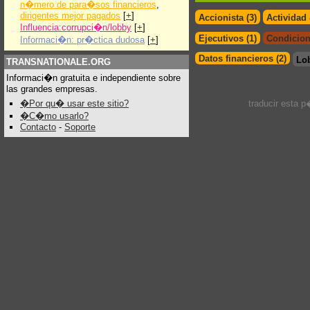
n�mero de para�sos financieros
,
dirigentes mejor pagados
[
+
]
Accionista (3)
Actividad
Influencia:corrupci�n/lobby
[
+
]
Ejecutivos (1)
Condicion
Informaci�n: pr�ctica dudosa
[
+
]
Datos financieros (2)
Lo
TRANSNATIONALE.ORG
Informaci�n gratuita e independiente sobre
las grandes empresas.
�Por qu� usar este sitio?
traducir esta 
�C�mo usarlo?
Contacto
-
Soporte