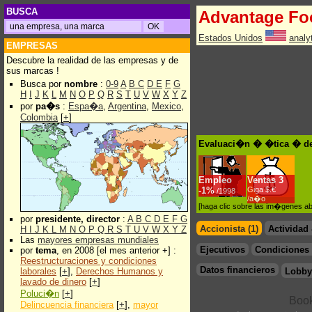
BUSCA
Advantage Fo
Estados Unidos
analy
EMPRESAS
Descubre la realidad de las empresas y de
sus marcas !
Busca por
nombre
:
0-9
A
B
C
D
E
F
G
H
I
J
K
L
M
N
O
P
Q
R
S
T
U
V
W
X
Y
Z
por
pa�s
:
Espa�a
,
Argentina
,
Mexico
,
Colombia
[
+
]
Evaluaci�n � �tica � de
Empleo
Ventas
3
-
1%
Giga $.€
/1998
/a�o
[haga clic sobre las im�genes a
por
presidente, director
:
A
B
C
D
E
F
G
Accionista (1)
Actividad
H
I
J
K
L
M
N
O
P
Q
R
S
T
U
V
W
X
Y
Z
Las
mayores empresas mundiales
Ejecutivos
Condiciones 
por
tema
, en 2008 [el mes anterior +] :
Reestructuraciones y condiciones
Datos financieros
laborales
[
+
],
Derechos Humanos y
Lobby
lavado de dinero
[
+
]
Poluci�n
[
+
]
Delincuencia financiera
[
+
],
mayor