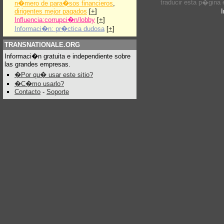
traducir esta p�gina
n�mero de para�sos financieros
,
dirigentes mejor pagados
[
+
]
Influencia:corrupci�n/lobby
[
+
]
Informaci�n: pr�ctica dudosa
[
+
]
TRANSNATIONALE.ORG
Informaci�n gratuita e independiente sobre
las grandes empresas.
�Por qu� usar este sitio?
�C�mo usarlo?
Contacto
-
Soporte