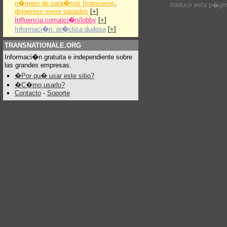
n�mero de para�sos financieros
,
traducir esta p�gi
dirigentes mejor pagados
[
+
]
Influencia:corrupci�n/lobby
[
+
]
Informaci�n: pr�ctica dudosa
[
+
]
TRANSNATIONALE.ORG
Informaci�n gratuita e independiente sobre
las grandes empresas.
�Por qu� usar este sitio?
�C�mo usarlo?
Contacto
-
Soporte