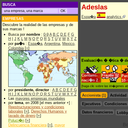
BUSCA
Adeslas
Espa�a
analytics
EMPRESAS
Descubre la realidad de las empresas y de
sus marcas !
Busca por
nombre
:
0-9
A
B
C
D
E
F
G
H
I
J
K
L
M
N
O
P
Q
R
S
T
U
V
W
X
Y
Z
por
pa�s
:
Espa�a
,
Argentina
,
Mexico
,
Colombia
[
+
]
Evaluaci�n � �tica � de
Contami-
Fraude
12
Pa
naci�n
2
10
[haga clic sobre las im�genes a
por
presidente, director
:
A
B
C
D
E
F
G
H
I
J
K
L
M
N
O
P
Q
R
S
T
U
V
W
X
Y
Z
Accionista (1)
Actividad
Las
mayores empresas mundiales
por
tema
, en 2008 [el mes anterior +] :
Ejecutivos
Condiciones 
Reestructuraciones y condiciones
laborales
[
+
],
Derechos Humanos y
Datos financieros
Lobby
lavado de dinero
[
+
]
Poluci�n
[
+
]
Delincuencia financiera
[
+
],
mayor