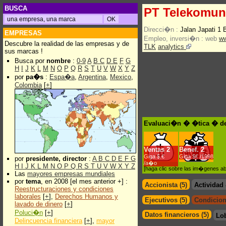
BUSCA
PT Telekomuni
Direcci�n :
Jalan Japati 1
EMPRESAS
Empleo, inversi�n :
web
ww
Descubre la realidad de las empresas y de
TLK
analytics
sus marcas !
Busca por
nombre
:
0-9
A
B
C
D
E
F
G
H
I
J
K
L
M
N
O
P
Q
R
S
T
U
V
W
X
Y
Z
por
pa�s
:
Espa�a
,
Argentina
,
Mexico
,
Colombia
[
+
]
Evaluaci�n � �tica � de
Ventas
2
Benef.
2
Giga $.€
Giga $€ /1998
por
presidente, director
:
A
B
C
D
E
F
G
/a�o
H
I
J
K
L
M
N
O
P
Q
R
S
T
U
V
W
X
Y
Z
[haga clic sobre las im�genes a
Las
mayores empresas mundiales
por
tema
, en 2008 [el mes anterior +] :
Accionista (5)
Actividad
Reestructuraciones y condiciones
laborales
[
+
],
Derechos Humanos y
Ejecutivos (5)
Condicion
lavado de dinero
[
+
]
Poluci�n
[
+
]
Datos financieros (5)
Lo
Delincuencia financiera
[
+
],
mayor