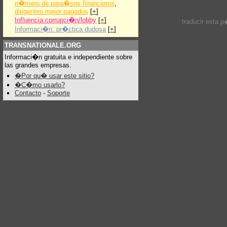
n�mero de para�sos financieros
,
dirigentes mejor pagados
[
+
]
Influencia:corrupci�n/lobby
[
+
]
traducir esta 
Informaci�n: pr�ctica dudosa
[
+
]
TRANSNATIONALE.ORG
Informaci�n gratuita e independiente sobre
las grandes empresas.
�Por qu� usar este sitio?
�C�mo usarlo?
Contacto
-
Soporte