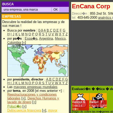
BUSCA
EnCana Corp
Direcci�n :
855 2nd St. SW
EMPRESAS
tel.
403-645-2000
analytics
Descubre la realidad de las empresas y de
sus marcas !
Busca por
nombre
:
0-9
A
B
C
D
E
F
G
H
I
J
K
L
M
N
O
P
Q
R
S
T
U
V
W
X
Y
Z
por
pa�s
:
Espa�a
,
Argentina
,
Mexico
,
Colombia
[
+
]
por
presidente, director
:
A
B
C
D
E
F
G
H
I
J
K
L
M
N
O
P
Q
R
S
T
U
V
W
X
Y
Z
Las
mayores empresas mundiales
Evaluaci�n � �tica � d
por
tema
, en 2008 [el mes anterior +] :
Reestructuraciones y condiciones
laborales
[
+
],
Derechos Humanos y
lavado de dinero
[
+
]
Ventas
6
Benef.
3
Giga $.€
Giga $€ /1998
Poluci�n
[
+
]
/a�o
Delincuencia financiera
[
+
],
mayor
[haga clic sobre las im�genes a