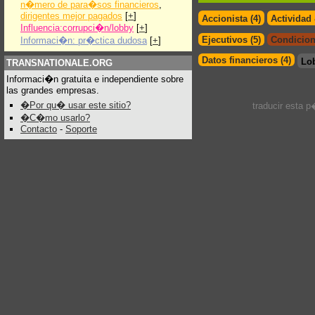
n�mero de para�sos financieros
,
dirigentes mejor pagados
[
+
]
Accionista (4)
Actividad
Influencia:corrupci�n/lobby
[
+
]
Ejecutivos (5)
Condicion
Informaci�n: pr�ctica dudosa
[
+
]
Datos financieros (4)
Lo
TRANSNATIONALE.ORG
Informaci�n gratuita e independiente sobre
las grandes empresas.
�Por qu� usar este sitio?
traducir esta 
�C�mo usarlo?
Contacto
-
Soporte