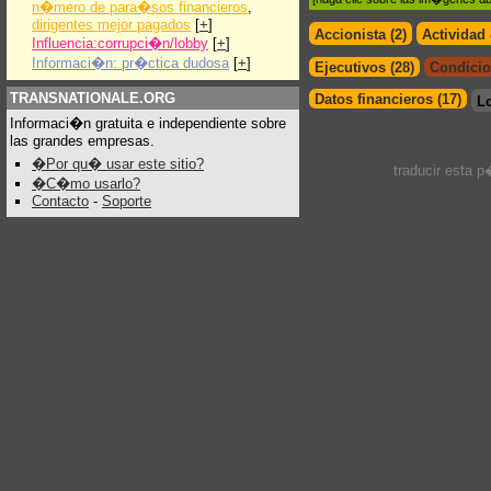
n�mero de para�sos financieros
,
dirigentes mejor pagados
[
+
]
Accionista (2)
Actividad
Influencia:corrupci�n/lobby
[
+
]
Informaci�n: pr�ctica dudosa
[
+
]
Ejecutivos (28)
Condicio
TRANSNATIONALE.ORG
Datos financieros (17)
L
Informaci�n gratuita e independiente sobre
las grandes empresas.
�Por qu� usar este sitio?
traducir esta 
�C�mo usarlo?
Contacto
-
Soporte