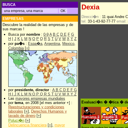
BUSCA
Dexia
Direcci�n :
11 quai Andre 
EMPRESAS
tel.
33-1-43-92-77-77
email:
Descubre la realidad de las empresas y de
sus marcas !
Busca por
nombre
:
0-9
A
B
C
D
E
F
G
H
I
J
K
L
M
N
O
P
Q
R
S
T
U
V
W
X
Y
Z
por
pa�s
:
Espa�a
,
Argentina
,
Mexico
,
Colombia
[
+
]
por
presidente, director
:
A
B
C
D
E
F
G
H
I
J
K
L
M
N
O
P
Q
R
S
T
U
V
W
X
Y
Z
Las
mayores empresas mundiales
Evaluaci�n � �tica � de
por
tema
, en 2008 [el mes anterior +] :
Reestructuraciones y condiciones
laborales
[
+
],
Derechos Humanos y
lavado de dinero
[
+
]
Humano
2
Fraude
3
Pa
Poluci�n
[
+
]
Delincuencia financiera
[
+
],
mayor
[haga clic sobre las im�genes a