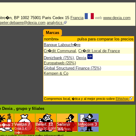
Citro�n, BP 1002 75901 Paris Cedex 15
Francia
web
www.dexia.com
peter.debaere@dexia.com
analytics
Marcas
nombre
pulsa para comparar los precios
Banque Labouch�re
Cr�dit Communal
,
Cr�dit Local de France
Denizbank (75%)
,
Dexia
Europatweb (20%)
Global Structured Finance (75%)
Kempen & Co
Compremos local, �tica y al mejor precio sobre
Ethishop
 Dexia , grupo
y filiales
Ventas
7
Benef.
12
Salario
Infocom
3
ra�so
7
Giga $.€
Giga $€ /1998
366
*min.
/a�o
bajo o sobre
ayudo
para m�s informaci�n]