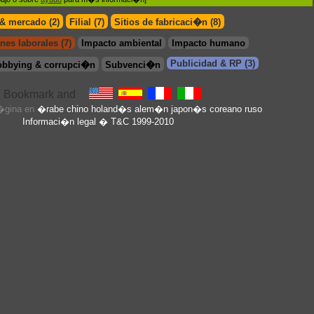
 & mercado (2)
Filial (7)
Sitios de fabricaci�n (8)
nes laborales (7)
Impacto ambiental
Impacto humano
Publicidad & RP (3)
obbying & corrupci�n
Subvenci�n
p�gina en
�rabe
chino
holand�s
alem�n
japon�s
coreano
ruso
Informaci�n legal
� T&C 1999-2010