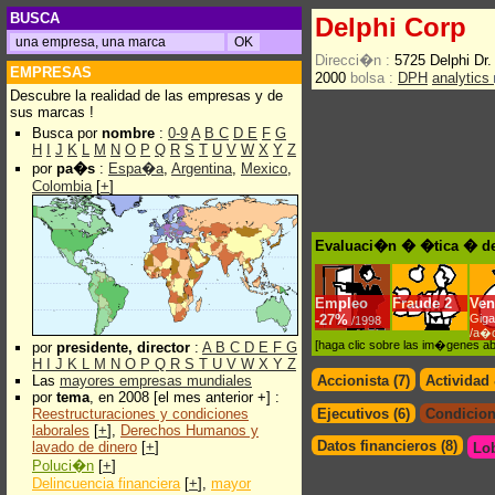
BUSCA
Delphi Corp
Direcci�n :
5725 Delphi Dr
EMPRESAS
2000
bolsa :
DPH
analytics
Descubre la realidad de las empresas y de
sus marcas !
Busca por
nombre
:
0-9
A
B
C
D
E
F
G
H
I
J
K
L
M
N
O
P
Q
R
S
T
U
V
W
X
Y
Z
por
pa�s
:
Espa�a
,
Argentina
,
Mexico
,
Colombia
[
+
]
Evaluaci�n � �tica � de
Empleo
Fraude
2
Ven
-
27%
Giga
/1998
/a�
[haga clic sobre las im�genes a
por
presidente, director
:
A
B
C
D
E
F
G
H
I
J
K
L
M
N
O
P
Q
R
S
T
U
V
W
X
Y
Z
Las
mayores empresas mundiales
Accionista (7)
Actividad
por
tema
, en 2008 [el mes anterior +] :
Reestructuraciones y condiciones
Ejecutivos (6)
Condicion
laborales
[
+
],
Derechos Humanos y
Datos financieros (8)
lavado de dinero
[
+
]
Lo
Poluci�n
[
+
]
Delincuencia financiera
[
+
],
mayor