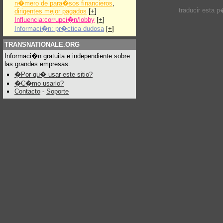
n�mero de para�sos financieros
,
traducir esta 
dirigentes mejor pagados
[
+
]
Influencia:corrupci�n/lobby
[
+
]
Informaci�n: pr�ctica dudosa
[
+
]
TRANSNATIONALE.ORG
Informaci�n gratuita e independiente sobre
las grandes empresas.
�Por qu� usar este sitio?
�C�mo usarlo?
Contacto
-
Soporte